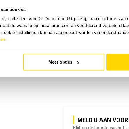
 van cookies
emy | SlimmeRik on Tour
ne, onderdeel van Dé Duurzame Uitgeverij, maakt gebruik van c
 dat de website optimaal presteert en voortdurend verbeterd k
e cookie-instellingen kunnen aangepast worden via onderstaande
zen
.
Meer opties
MELD U AAN VOOR
Blijf op de hoogte van het l