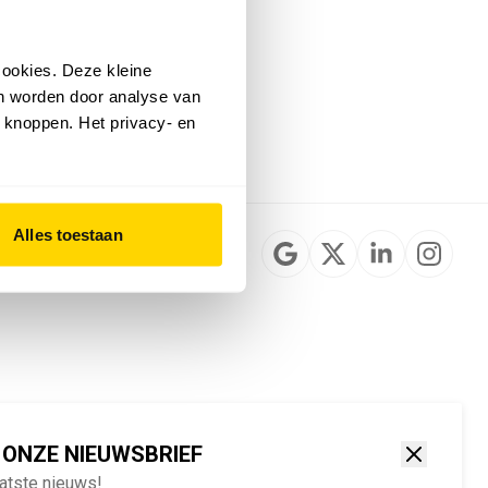
Installateurzoeker
Cookievoorkeuren
wijzigen
ookies. Deze kleine
English
an worden door analyse van
 knoppen. Het privacy- en
Alles toestaan
 ONZE NIEUWSBRIEF
aatste nieuws!