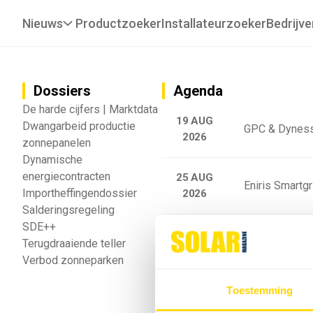
Nieuws
Productzoeker
Installateurzoeker
Bedrijve
Dossiers
Agenda
De harde cijfers | Marktdata
19 AUG
Dwangarbeid productie
GPC & Dyness
2026
zonnepanelen
Dynamische
energiecontracten
25 AUG
Eniris Smartg
Importheffingendossier
2026
Salderingsregeling
SDE++
25 AUG
Sigenergy Trai
Terugdraaiende teller
2026
Verbod zonneparken
Webinar: Toek
Toestemming
5 SEP
2026
batterijgedrag