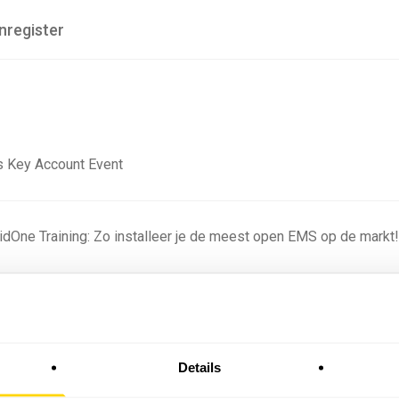
nregister
 Key Account Event
ridOne Training: Zo installeer je de meest open EMS op de markt
ning - Residentieel
Details
omstige batterijprofielen: hoe netbeheerders proberen
 in 2035 te voorspellen