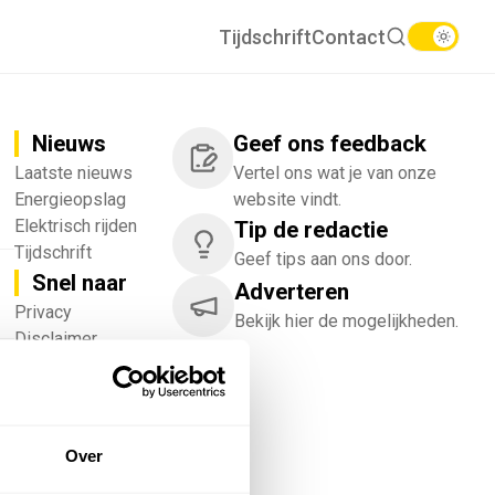
Tijdschrift
Contact
Nieuws
Geef ons feedback
Laatste nieuws
Vertel ons wat je van onze
Energieopslag
website vindt.
Elektrisch rijden
Tip de redactie
Tijdschrift
Geef tips aan ons door.
Snel naar
Adverteren
!
Privacy
Bekijk hier de mogelijkheden.
Disclaimer
Nieuwsbrief
Adverteren
Abonneren
Vacatures
Over
Bedrijvenregister