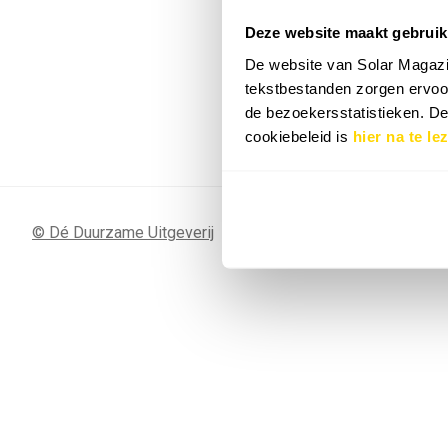
Deze website maakt gebruik
7 SEP
Sunergy Acad
De website van Solar Magazi
2026
tekstbestanden zorgen ervoor
de bezoekersstatistieken. D
Bekijk de volledige agenda
cookiebeleid is
hier na te le
© Dé Duurzame Uitgeverij