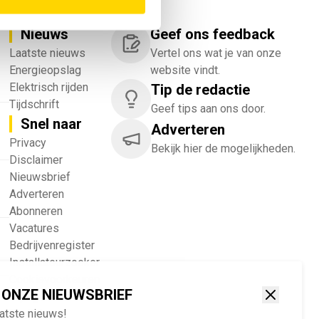
Nieuws
Geef ons feedback
Laatste nieuws
Vertel ons wat je van onze
Energieopslag
website vindt.
Elektrisch rijden
Tip de redactie
Tijdschrift
Geef tips aan ons door.
Snel naar
Adverteren
!
Privacy
Bekijk hier de mogelijkheden.
Disclaimer
Nieuwsbrief
Adverteren
Abonneren
Vacatures
Bedrijvenregister
Installateurzoeker
Cookievoorkeuren
 ONZE NIEUWSBRIEF
wijzigen
aatste nieuws!
English