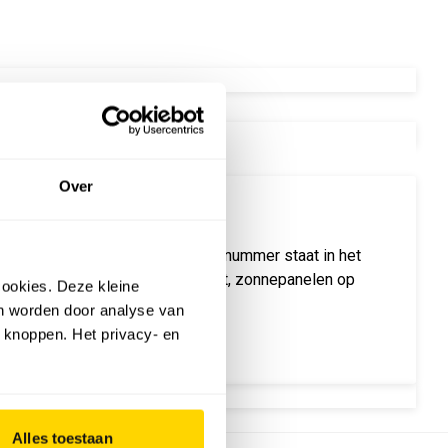
FT
Over
ar & Storage Magazine is uit. Dit nummer staat in het
 die in de wet vastgelegd wordt, zonnepanelen op
ookies. Deze kleine
p het Vlaamse stroomnet.
an worden door analyse van
 knoppen. Het privacy- en
Alles toestaan