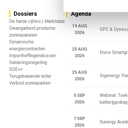
Dossiers
Agenda
De harde cijfers | Marktdata
19 AUG
Dwangarbeid productie
GPC & Dyness
2026
zonnepanelen
Dynamische
energiecontracten
25 AUG
Eniris Smartg
Importheffingendossier
2026
Salderingsregeling
SDE++
25 AUG
Sigenergy Trai
Terugdraaiende teller
2026
Verbod zonneparken
Webinar: Toek
5 SEP
2026
batterijgedrag
7 SEP
Sunergy Acad
2026