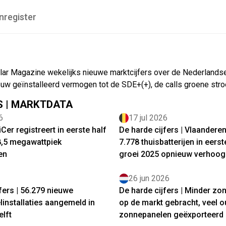
nregister
 Solar Magazine wekelijks nieuwe marktcijfers over de Nederlands
nieuw geïnstalleerd vermogen tot de SDE+(+), de calls groene st
S | MARKTDATA
6
17 jul 2026
Cer registreert in eerste half
De harde cijfers | Vlaanderen
98,5 megawattpiek
7.778 thuisbatterijen in eerst
en
groei 2025 opnieuw verhoog
26 jun 2026
fers | 56.279 nieuwe
De harde cijfers | Minder z
installaties aangemeld in
op de markt gebracht, veel 
elft
zonnepanelen geëxporteerd