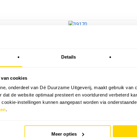
NU IN HET TIJDSCHRI
Details
JUNI 2026
De juni 2026-editie van Sol
 van cookies
teken van de NEN1010:2020
ne, onderdeel van Dé Duurzame Uitgeverij, maakt gebruik van c
huurwoningen en de druk o
 dat de website optimaal presteert en voortdurend verbeterd k
e cookie-instellingen kunnen aangepast worden via onderstaande
Bekijk alle magazines
zen
.
Meer opties