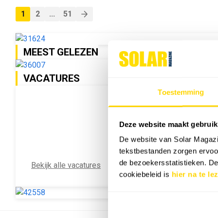
1
2
...
51
MEEST GELEZEN
VACATURES
Toestemming
Deze website maakt gebruik
De website van Solar Magazi
tekstbestanden zorgen ervoor
de bezoekersstatistieken. D
Bekijk alle vacatures
cookiebeleid is
hier na te le