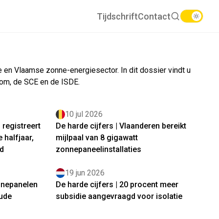
Tijdschrift
Contact
e en Vlaamse zonne-energiesector. In dit dossier vindt u
room, de SCE en de ISDE.
10 jul 2026
 registreert
De harde cijfers | Vlaanderen bereikt
e halfjaar,
mijlpaal van 8 gigawatt
d
zonnepaneelinstallaties
19 jun 2026
onnepanelen
De harde cijfers | 20 procent meer
oude
subsidie aangevraagd voor isolatie