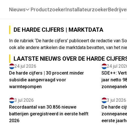
Nieuws
Productzoeker
Installateurzoeker
Bedrijve
DE HARDE CIJFERS | MARKTDATA
In de rubriek ‘De harde cijfers’ publiceert de redactie van
ook alle andere artikelen die marktdata bevatten, van het 
LAATSTE NIEUWS OVER DE HARDE CIJFER
24 jul 2026
24 jul 202
De harde cijfers | 30 procent minder
SDE++: Verti
subsidie aangevraagd voor
jaar netto 
warmtepompen
zonnepanel
3 jul 2026
3 jul 2026
Recordaantal van 30.856 nieuwe
De harde cij
batterijen geregistreerd in eerste helft
zonnepaneel
2026
eerste jaarh