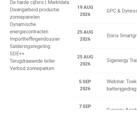
De harde cijfers | Marktdata
19 AUG
Dwangarbeid productie
GPC & Dyness
2026
zonnepanelen
Dynamische
energiecontracten
25 AUG
Eniris Smartg
Importheffingendossier
2026
Salderingsregeling
SDE++
25 AUG
Sigenergy Trai
Terugdraaiende teller
2026
Verbod zonneparken
Webinar: Toek
5 SEP
2026
batterijgedrag
7 SEP
Sunergy Acad
2026
Bekijk de volledige agenda