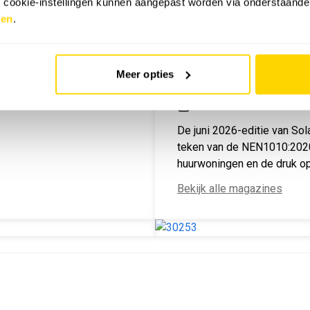
e cookie-instellingen kunnen aangepast worden via onderstaande
zen
.
NU IN HET TIJDSCHRI
Meer opties
JUNI 2026
De juni 2026-editie van Sol
teken van de NEN1010:2020
huurwoningen en de druk o
Bekijk alle magazines