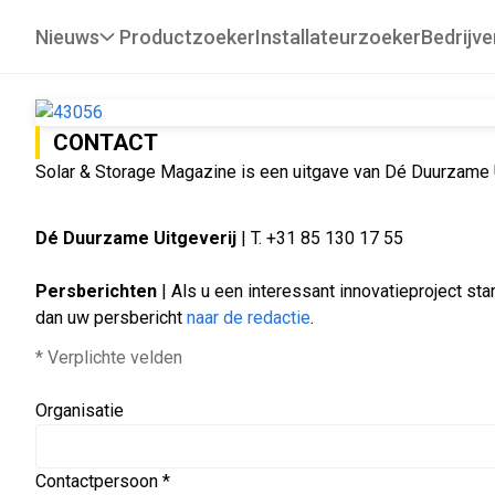
Nieuws
Productzoeker
Installateurzoeker
Bedrijve
CONTACT
Solar & Storage Magazine is een uitgave van Dé Duurzame U
​Dé Duurzame Uitgeverij
|
T. +31 85 130 17 55
Persberichten
| Als u een interessant innovatieproject sta
dan uw persbericht
naar de redactie
.
* Verplichte velden
Organisatie
Contactpersoon *