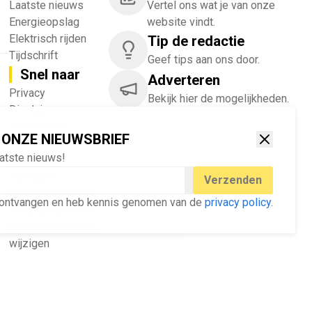
Laatste nieuws
Vertel ons wat je van onze
Energieopslag
website vindt.
Elektrisch rijden
Tip de redactie
Tijdschrift
Geef tips aan ons door.
Snel naar
Adverteren
!
Privacy
Bekijk hier de mogelijkheden.
Disclaimer
Nieuwsbrief
 ONZE NIEUWSBRIEF
Adverteren
aatste nieuws!
Abonneren
Vacatures
Verzenden
Bedrijvenregister
ef ontvangen en heb kennis genomen van de
privacy policy
.
Installateurzoeker
Cookievoorkeuren
wijzigen
English