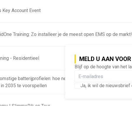
 Key Account Event
ridOne Training: Zo installeer je de meest open EMS op de markt
ning - Residentieel
MELD U AAN VOOR
Blijf op de hoogte van het l
omstige batterijprofielen: hoe netbeheerders proberen
 in 2035 te voorspellen
Ja, ik wil de nieuwsbri
emy | SlimmeRik on Tour