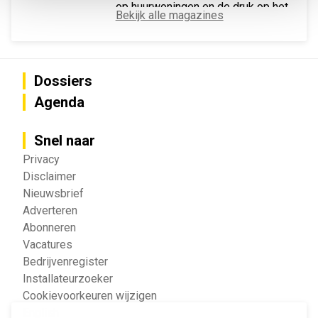
op huurwoningen en de druk op het
Bekijk alle magazines
Vlaamse stroomnet.
Dossiers
Agenda
Snel naar
Privacy
Disclaimer
Nieuwsbrief
Adverteren
Abonneren
Vacatures
Bedrijvenregister
Installateurzoeker
Cookievoorkeuren wijzigen
English