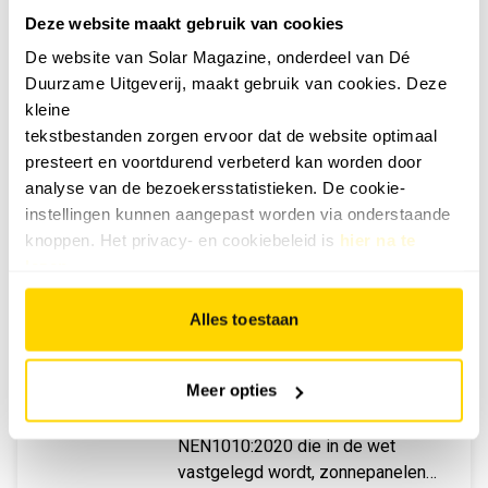
Deze website maakt gebruik van cookies
De website van Solar Magazine, onderdeel van Dé
Duurzame Uitgeverij, maakt gebruik van cookies. Deze
MEEST GELEZEN
kleine
tekstbestanden zorgen ervoor dat de website optimaal
VACATURES
presteert en voortdurend verbeterd kan worden door
Bekijk alle vacatures
analyse van de bezoekersstatistieken. De cookie-
instellingen kunnen aangepast worden via onderstaande
knoppen. Het privacy- en cookiebeleid is
hier na te
lezen
.
NU IN HET TIJDSCHRIFT
Alles toestaan
JUNI 2026
De juni 2026-editie van Solar &
Meer opties
Storage Magazine is uit. Dit
nummer staat in het teken van de
NEN1010:2020 die in de wet
vastgelegd wordt, zonnepanelen