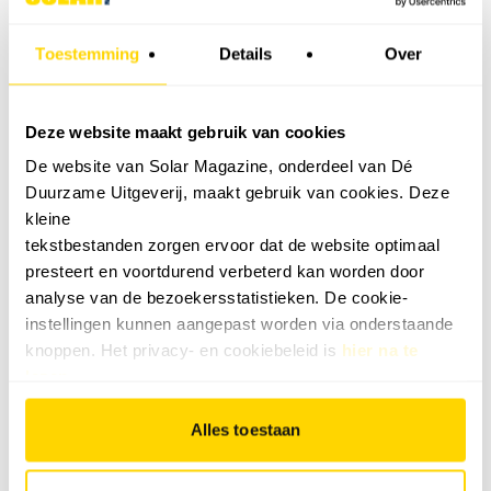
Toestemming
Details
Over
Ja, ik stem in met de
privacy policy
van Dé Duurzame
Uitgeverij *
Deze website maakt gebruik van cookies
De website van Solar Magazine, onderdeel van Dé
Duurzame Uitgeverij, maakt gebruik van cookies. Deze
Verzenden
kleine
tekstbestanden zorgen ervoor dat de website optimaal
presteert en voortdurend verbeterd kan worden door
MEEST GELEZEN
analyse van de bezoekersstatistieken. De cookie-
instellingen kunnen aangepast worden via onderstaande
VACATURES
knoppen. Het privacy- en cookiebeleid is
hier na te
Bekijk alle vacatures
lezen
.
Alles toestaan
NU IN HET TIJDSCHRIFT