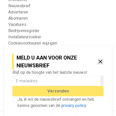
Nieuwsbrief
Adverteren
Abonneren
Vacatures
Bedrijvenregister
Installateurzoeker
Cookievoorkeuren wijzigen
English
MELD U AAN VOOR ONZE
Geef ons feedback
NIEUWSBRIEF
Vertel ons wat je van onze website vindt.
Blijf op de hoogte van het laatste nieuws!
Tip de redactie
Geef tips aan ons door.
Adverteren
Verzenden
Bekijk hier de mogelijkheden.
Ja, ik wil de nieuwsbrief ontvangen en heb
kennis genomen van de
privacy policy
.