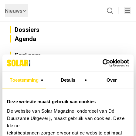
Nieuws
Dossiers
Agenda
Snel naar
Privacy
Disclaimer
Nieuwsbrief
Toestemming
Details
Over
Adverteren
Abonneren
Vacatures
Deze website maakt gebruik van cookies
Bedrijvenregister
De website van Solar Magazine, onderdeel van Dé
Installateurzoeker
Duurzame Uitgeverij, maakt gebruik van cookies. Deze
Cookievoorkeuren wijzigen
kleine
English
tekstbestanden zorgen ervoor dat de website optimaal