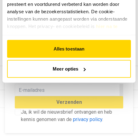
presteert en voortdurend verbeterd kan worden door
Geef ons feedback
analyse van de bezoekersstatistieken. De cookie-
Vertel ons wat je van onze website vindt.
instellingen kunnen aangepast worden via onderstaande
Tip de redactie
knoppen. Het privacy- en cookiebeleid is
hier na te
lezen
.
Geef tips aan ons door.
Adverteren
Alles toestaan
Bekijk hier de mogelijkheden.
MELD U AAN VOOR ONZE
Meer opties
NIEUWSBRIEF
Blijf op de hoogte van het laatste nieuws!
© Dé Duurzame Uitgeverij
Verzenden
Ja, ik wil de nieuwsbrief ontvangen en heb
kennis genomen van de
privacy policy
.