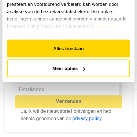
presteert en voortdurend verbeterd kan worden door
Geef ons feedback
analyse van de bezoekersstatistieken. De cookie-
Vertel ons wat je van onze website vindt.
instellingen kunnen aangepast worden via onderstaande
Tip de redactie
knoppen. Het privacy- en cookiebeleid is
hier na te
lezen
.
Geef tips aan ons door.
Adverteren
Alles toestaan
Bekijk hier de mogelijkheden.
MELD U AAN VOOR ONZE
Meer opties
NIEUWSBRIEF
Blijf op de hoogte van het laatste nieuws!
© Dé Duurzame Uitgeverij
Verzenden
Ja, ik wil de nieuwsbrief ontvangen en heb
kennis genomen van de
privacy policy
.