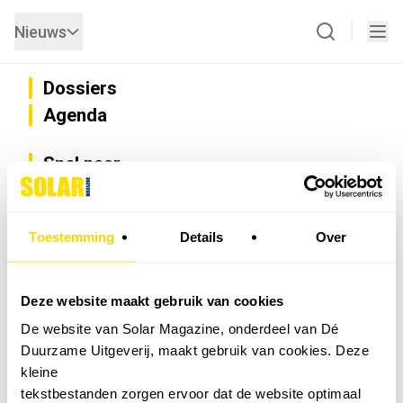
Nieuws
Dossiers
Agenda
Snel naar
Privacy
Disclaimer
Nieuwsbrief
Toestemming
Details
Over
Adverteren
Abonneren
Vacatures
Deze website maakt gebruik van cookies
Bedrijvenregister
De website van Solar Magazine, onderdeel van Dé
Installateurzoeker
Duurzame Uitgeverij, maakt gebruik van cookies. Deze
Cookievoorkeuren wijzigen
kleine
English
tekstbestanden zorgen ervoor dat de website optimaal