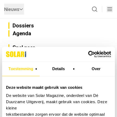
Nieuws
Dossiers
Agenda
Snel naar
Privacy
Disclaimer
Nieuwsbrief
Toestemming
Details
Over
Adverteren
Abonneren
Vacatures
Deze website maakt gebruik van cookies
Bedrijvenregister
De website van Solar Magazine, onderdeel van Dé
Installateurzoeker
Duurzame Uitgeverij, maakt gebruik van cookies. Deze
Cookievoorkeuren wijzigen
kleine
English
tekstbestanden zorgen ervoor dat de website optimaal