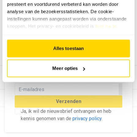
presteert en voortdurend verbeterd kan worden door
Geef ons feedback
analyse van de bezoekersstatistieken. De cookie-
Vertel ons wat je van onze website vindt.
instellingen kunnen aangepast worden via onderstaande
Tip de redactie
knoppen. Het privacy- en cookiebeleid is
hier na te
lezen
.
Geef tips aan ons door.
Adverteren
Alles toestaan
Bekijk hier de mogelijkheden.
MELD U AAN VOOR ONZE
Meer opties
NIEUWSBRIEF
Blijf op de hoogte van het laatste nieuws!
© Dé Duurzame Uitgeverij
Verzenden
Ja, ik wil de nieuwsbrief ontvangen en heb
kennis genomen van de
privacy policy
.