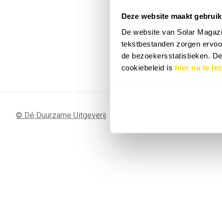
Deze website maakt gebruik
7 SEP
Sunergy Acad
De website van Solar Magazi
2026
tekstbestanden zorgen ervoor
de bezoekersstatistieken. D
Bekijk de volledige agenda
cookiebeleid is
hier na te le
© Dé Duurzame Uitgeverij