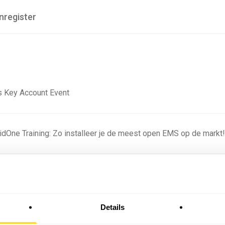
nregister
 Key Account Event
ridOne Training: Zo installeer je de meest open EMS op de markt
ning - Residentieel
Details
omstige batterijprofielen: hoe netbeheerders proberen
 in 2035 te voorspellen