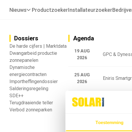
Nieuws
Productzoeker
Installateurzoeker
Bedrijve
Dossiers
Agenda
De harde cijfers | Marktdata
19 AUG
Dwangarbeid productie
GPC & Dyness
2026
zonnepanelen
Dynamische
energiecontracten
25 AUG
Eniris Smartg
Importheffingendossier
2026
Salderingsregeling
SDE++
25 AUG
Sigenergy Trai
Terugdraaiende teller
2026
Verbod zonneparken
Webinar: Toek
Toestemming
5 SEP
2026
batterijgedrag