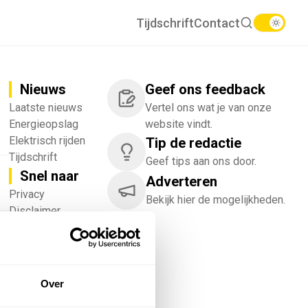
Tijdschrift
Contact
Nieuws
Geef ons feedback
Laatste nieuws
Vertel ons wat je van onze
Energieopslag
website vindt.
Elektrisch rijden
Tip de redactie
Tijdschrift
Geef tips aan ons door.
Snel naar
Adverteren
!
Privacy
Bekijk hier de mogelijkheden.
Disclaimer
Nieuwsbrief
Adverteren
Abonneren
Vacatures
Over
Bedrijvenregister