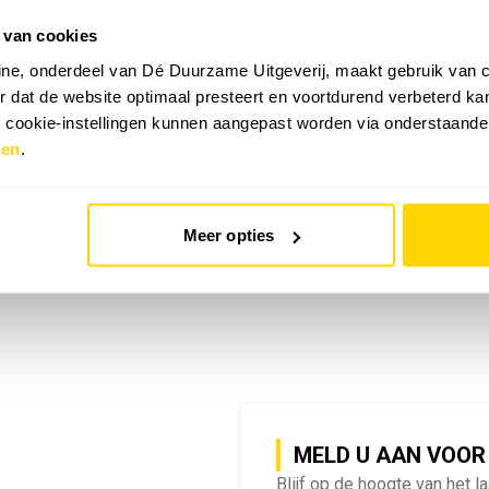
 van cookies
emy | SlimmeRik on Tour
ne, onderdeel van Dé Duurzame Uitgeverij, maakt gebruik van c
 dat de website optimaal presteert en voortdurend verbeterd k
e cookie-instellingen kunnen aangepast worden via onderstaande
zen
.
Meer opties
MELD U AAN VOOR
Blijf op de hoogte van het l