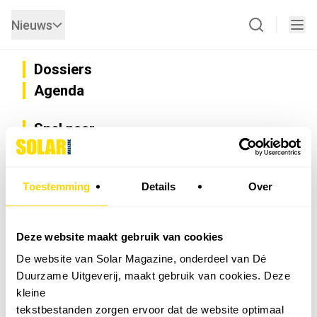
Nieuws
Dossiers
Agenda
Snel naar
Privacy
Disclaimer
Nieuwsbrief
Toestemming
Details
Over
Adverteren
Abonneren
Vacatures
Deze website maakt gebruik van cookies
Bedrijvenregister
De website van Solar Magazine, onderdeel van Dé
Installateurzoeker
Duurzame Uitgeverij, maakt gebruik van cookies. Deze
Cookievoorkeuren wijzigen
kleine
English
tekstbestanden zorgen ervoor dat de website optimaal