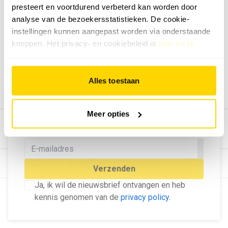
presteert en voortdurend verbeterd kan worden door
Geef ons feedback
analyse van de bezoekersstatistieken. De cookie-
Vertel ons wat je van onze website vindt.
instellingen kunnen aangepast worden via onderstaande
Tip de redactie
knoppen. Het privacy- en cookiebeleid is
hier na te
lezen
.
Geef tips aan ons door.
Adverteren
Alles toestaan
Bekijk hier de mogelijkheden.
MELD U AAN VOOR ONZE
Meer opties
NIEUWSBRIEF
Blijf op de hoogte van het laatste nieuws!
© Dé Duurzame Uitgeverij
Verzenden
Ja, ik wil de nieuwsbrief ontvangen en heb
kennis genomen van de
privacy policy
.