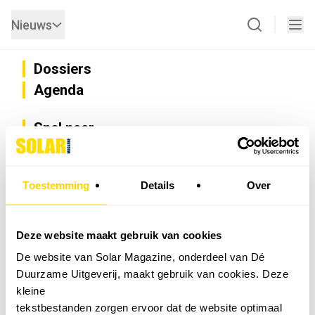
Nieuws
Dossiers
Agenda
Snel naar
Privacy
Disclaimer
Nieuwsbrief
Toestemming
Details
Over
Adverteren
Abonneren
Vacatures
Deze website maakt gebruik van cookies
Bedrijvenregister
De website van Solar Magazine, onderdeel van Dé
Installateurzoeker
Duurzame Uitgeverij, maakt gebruik van cookies. Deze
Cookievoorkeuren wijzigen
kleine
English
tekstbestanden zorgen ervoor dat de website optimaal