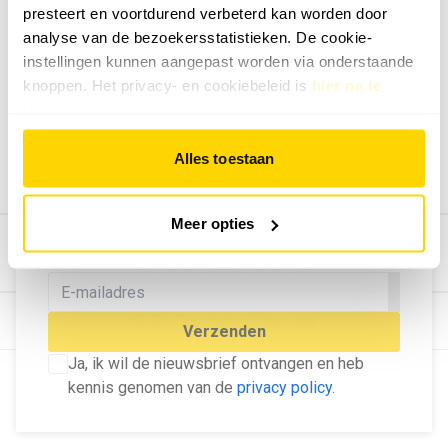
presteert en voortdurend verbeterd kan worden door
Geef ons feedback
analyse van de bezoekersstatistieken. De cookie-
Vertel ons wat je van onze website vindt.
instellingen kunnen aangepast worden via onderstaande
Tip de redactie
knoppen. Het privacy- en cookiebeleid is
hier na te
lezen
.
Geef tips aan ons door.
Adverteren
Alles toestaan
Bekijk hier de mogelijkheden.
MELD U AAN VOOR ONZE
Meer opties
NIEUWSBRIEF
Blijf op de hoogte van het laatste nieuws!
© Dé Duurzame Uitgeverij
Verzenden
Ja, ik wil de nieuwsbrief ontvangen en heb
kennis genomen van de
privacy policy
.