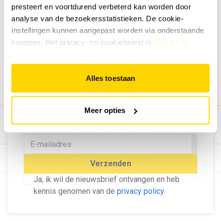
presteert en voortdurend verbeterd kan worden door
Geef ons feedback
analyse van de bezoekersstatistieken. De cookie-
Vertel ons wat je van onze website vindt.
instellingen kunnen aangepast worden via onderstaande
Tip de redactie
knoppen. Het privacy- en cookiebeleid is
hier na te
lezen
.
Geef tips aan ons door.
Adverteren
Alles toestaan
Bekijk hier de mogelijkheden.
MELD U AAN VOOR ONZE
Meer opties
NIEUWSBRIEF
Blijf op de hoogte van het laatste nieuws!
© Dé Duurzame Uitgeverij
Verzenden
Ja, ik wil de nieuwsbrief ontvangen en heb
kennis genomen van de
privacy policy
.