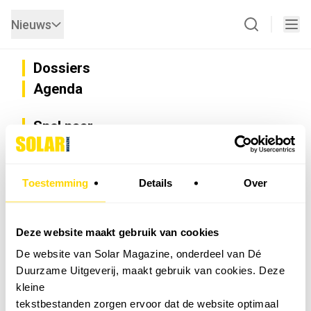
Nieuws
Dossiers
Agenda
Snel naar
Privacy
Disclaimer
Nieuwsbrief
Toestemming
Details
Over
Adverteren
Abonneren
Vacatures
Deze website maakt gebruik van cookies
Bedrijvenregister
De website van Solar Magazine, onderdeel van Dé
Installateurzoeker
Duurzame Uitgeverij, maakt gebruik van cookies. Deze
Cookievoorkeuren wijzigen
kleine
English
tekstbestanden zorgen ervoor dat de website optimaal