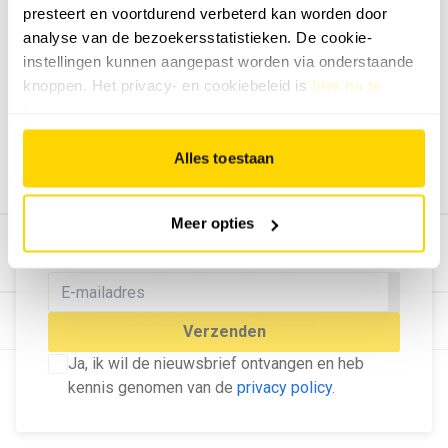
presteert en voortdurend verbeterd kan worden door
Geef ons feedback
analyse van de bezoekersstatistieken. De cookie-
Vertel ons wat je van onze website vindt.
instellingen kunnen aangepast worden via onderstaande
Tip de redactie
knoppen. Het privacy- en cookiebeleid is
hier na te
lezen
.
Geef tips aan ons door.
Adverteren
Alles toestaan
Bekijk hier de mogelijkheden.
MELD U AAN VOOR ONZE
Meer opties
NIEUWSBRIEF
Blijf op de hoogte van het laatste nieuws!
© Dé Duurzame Uitgeverij
Verzenden
Ja, ik wil de nieuwsbrief ontvangen en heb
kennis genomen van de
privacy policy
.