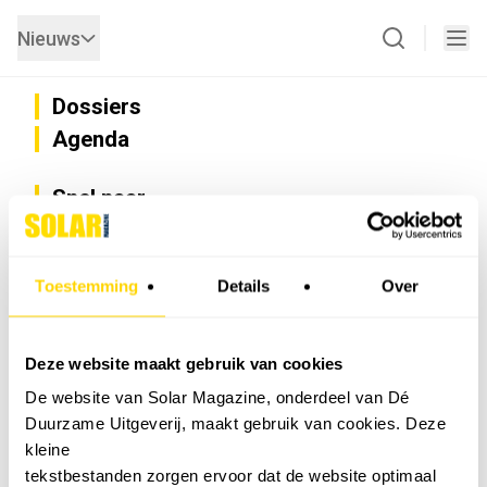
Nieuws
Dossiers
Agenda
Snel naar
Privacy
Disclaimer
Nieuwsbrief
Toestemming
Details
Over
Adverteren
Abonneren
Vacatures
Deze website maakt gebruik van cookies
Bedrijvenregister
De website van Solar Magazine, onderdeel van Dé
Installateurzoeker
Duurzame Uitgeverij, maakt gebruik van cookies. Deze
Cookievoorkeuren wijzigen
kleine
English
tekstbestanden zorgen ervoor dat de website optimaal