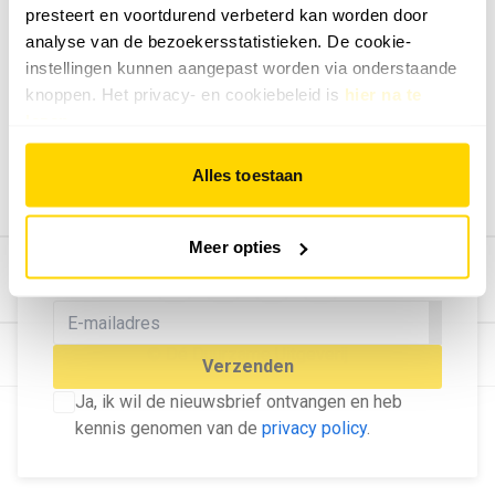
presteert en voortdurend verbeterd kan worden door
Geef ons feedback
analyse van de bezoekersstatistieken. De cookie-
Vertel ons wat je van onze website vindt.
instellingen kunnen aangepast worden via onderstaande
Tip de redactie
knoppen. Het privacy- en cookiebeleid is
hier na te
lezen
.
Geef tips aan ons door.
Adverteren
Alles toestaan
Bekijk hier de mogelijkheden.
MELD U AAN VOOR ONZE
Meer opties
NIEUWSBRIEF
Blijf op de hoogte van het laatste nieuws!
© Dé Duurzame Uitgeverij
Verzenden
Ja, ik wil de nieuwsbrief ontvangen en heb
kennis genomen van de
privacy policy
.