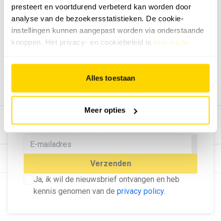
presteert en voortdurend verbeterd kan worden door
Geef ons feedback
analyse van de bezoekersstatistieken. De cookie-
Vertel ons wat je van onze website vindt.
instellingen kunnen aangepast worden via onderstaande
Tip de redactie
knoppen. Het privacy- en cookiebeleid is
hier na te
lezen
.
Geef tips aan ons door.
Adverteren
Alles toestaan
Bekijk hier de mogelijkheden.
MELD U AAN VOOR ONZE
Meer opties
NIEUWSBRIEF
Blijf op de hoogte van het laatste nieuws!
© Dé Duurzame Uitgeverij
Verzenden
Ja, ik wil de nieuwsbrief ontvangen en heb
kennis genomen van de
privacy policy
.