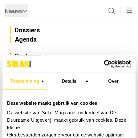
Nieuws
Dossiers
Agenda
Snel naar
Privacy
Disclaimer
Nieuwsbrief
Toestemming
Details
Over
Adverteren
Abonneren
Vacatures
Deze website maakt gebruik van cookies
Bedrijvenregister
De website van Solar Magazine, onderdeel van Dé
Installateurzoeker
Duurzame Uitgeverij, maakt gebruik van cookies. Deze
Cookievoorkeuren wijzigen
kleine
English
tekstbestanden zorgen ervoor dat de website optimaal