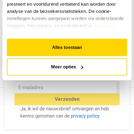
presteert en voortdurend verbeterd kan worden door
Geef ons feedback
analyse van de bezoekersstatistieken. De cookie-
Vertel ons wat je van onze website vindt.
instellingen kunnen aangepast worden via onderstaande
Tip de redactie
knoppen. Het privacy- en cookiebeleid is
hier na te
lezen
.
Geef tips aan ons door.
Adverteren
Alles toestaan
Bekijk hier de mogelijkheden.
MELD U AAN VOOR ONZE
Meer opties
NIEUWSBRIEF
Blijf op de hoogte van het laatste nieuws!
© Dé Duurzame Uitgeverij
Verzenden
Ja, ik wil de nieuwsbrief ontvangen en heb
kennis genomen van de
privacy policy
.