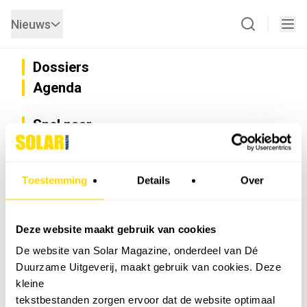
Nieuws
Dossiers
Agenda
Snel naar
Privacy
Disclaimer
Nieuwsbrief
Toestemming
Details
Over
Adverteren
Abonneren
Vacatures
Deze website maakt gebruik van cookies
Bedrijvenregister
De website van Solar Magazine, onderdeel van Dé
Installateurzoeker
Duurzame Uitgeverij, maakt gebruik van cookies. Deze
Cookievoorkeuren wijzigen
kleine
English
tekstbestanden zorgen ervoor dat de website optimaal