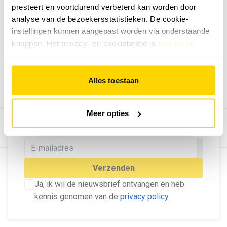
presteert en voortdurend verbeterd kan worden door
Geef ons feedback
analyse van de bezoekersstatistieken. De cookie-
Vertel ons wat je van onze website vindt.
instellingen kunnen aangepast worden via onderstaande
Tip de redactie
knoppen. Het privacy- en cookiebeleid is
hier na te
lezen
.
Geef tips aan ons door.
Adverteren
Alles toestaan
Bekijk hier de mogelijkheden.
MELD U AAN VOOR ONZE
Meer opties
NIEUWSBRIEF
Blijf op de hoogte van het laatste nieuws!
© Dé Duurzame Uitgeverij
Verzenden
Ja, ik wil de nieuwsbrief ontvangen en heb
kennis genomen van de
privacy policy
.