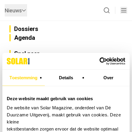
Nieuws
Dossiers
Agenda
Snel naar
Privacy
Disclaimer
Nieuwsbrief
Toestemming
Details
Over
Adverteren
Abonneren
Vacatures
Deze website maakt gebruik van cookies
Bedrijvenregister
De website van Solar Magazine, onderdeel van Dé
Installateurzoeker
Duurzame Uitgeverij, maakt gebruik van cookies. Deze
Cookievoorkeuren wijzigen
kleine
English
tekstbestanden zorgen ervoor dat de website optimaal