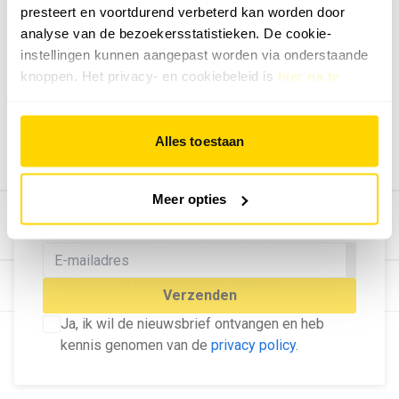
presteert en voortdurend verbeterd kan worden door
Geef ons feedback
analyse van de bezoekersstatistieken. De cookie-
Vertel ons wat je van onze website vindt.
instellingen kunnen aangepast worden via onderstaande
Tip de redactie
knoppen. Het privacy- en cookiebeleid is
hier na te
lezen
.
Geef tips aan ons door.
Adverteren
Alles toestaan
Bekijk hier de mogelijkheden.
MELD U AAN VOOR ONZE
Meer opties
NIEUWSBRIEF
Blijf op de hoogte van het laatste nieuws!
© Dé Duurzame Uitgeverij
Verzenden
Ja, ik wil de nieuwsbrief ontvangen en heb
kennis genomen van de
privacy policy
.