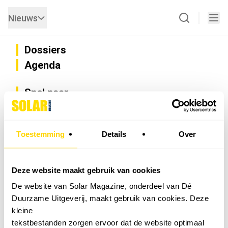
Nieuws
Dossiers
Agenda
Snel naar
Privacy
Disclaimer
Nieuwsbrief
Toestemming
Details
Over
Adverteren
Abonneren
Vacatures
Deze website maakt gebruik van cookies
Bedrijvenregister
De website van Solar Magazine, onderdeel van Dé
Installateurzoeker
Duurzame Uitgeverij, maakt gebruik van cookies. Deze
Cookievoorkeuren wijzigen
kleine
English
tekstbestanden zorgen ervoor dat de website optimaal