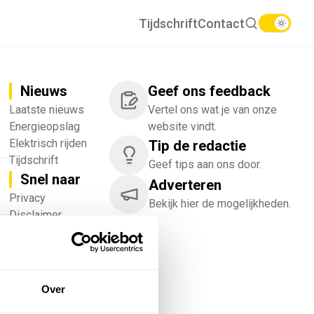
Tijdschrift
Contact
Nieuws
Geef ons feedback
Laatste nieuws
Vertel ons wat je van onze
Energieopslag
website vindt.
Elektrisch rijden
Tip de redactie
Tijdschrift
Geef tips aan ons door.
Snel naar
Adverteren
!
Privacy
Bekijk hier de mogelijkheden.
Disclaimer
Nieuwsbrief
Adverteren
Abonneren
Vacatures
Over
Bedrijvenregister