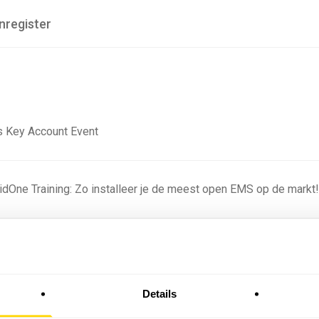
nregister
 Key Account Event
ridOne Training: Zo installeer je de meest open EMS op de markt
ning - Residentieel
Details
omstige batterijprofielen: hoe netbeheerders proberen
 in 2035 te voorspellen