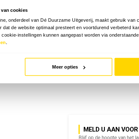
 van cookies
emy | SlimmeRik on Tour
ne, onderdeel van Dé Duurzame Uitgeverij, maakt gebruik van c
 dat de website optimaal presteert en voortdurend verbeterd k
e cookie-instellingen kunnen aangepast worden via onderstaande
zen
.
Meer opties
MELD U AAN VOOR
Blijf op de hoogte van het l