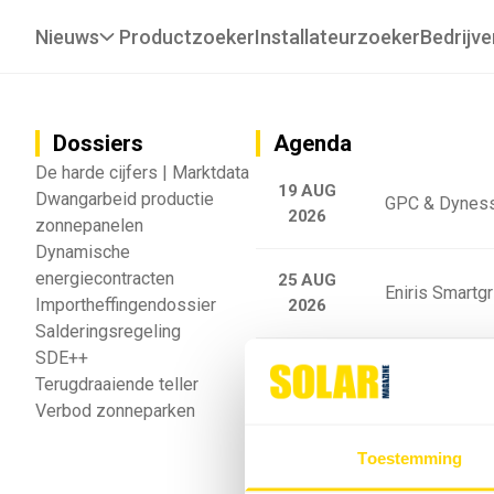
Nieuws
Productzoeker
Installateurzoeker
Bedrijve
Dossiers
Agenda
De harde cijfers | Marktdata
19 AUG
Dwangarbeid productie
GPC & Dyness
2026
zonnepanelen
Dynamische
energiecontracten
25 AUG
Eniris Smartg
Importheffingendossier
2026
Salderingsregeling
SDE++
25 AUG
Sigenergy Trai
Terugdraaiende teller
2026
Verbod zonneparken
Webinar: Toek
Toestemming
5 SEP
2026
batterijgedrag