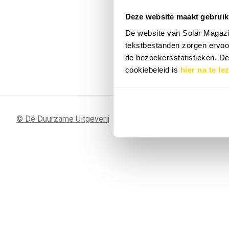
Deze website maakt gebruik
7 SEP
Sunergy Acad
De website van Solar Magazi
2026
tekstbestanden zorgen ervoor
de bezoekersstatistieken. D
Bekijk de volledige agenda
cookiebeleid is
hier na te le
© Dé Duurzame Uitgeverij