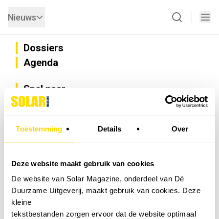
Nieuws
Dossiers
Agenda
Snel naar
Privacy
Disclaimer
Nieuwsbrief
Toestemming
Details
Over
Adverteren
Abonneren
Vacatures
Deze website maakt gebruik van cookies
Bedrijvenregister
De website van Solar Magazine, onderdeel van Dé
Installateurzoeker
Duurzame Uitgeverij, maakt gebruik van cookies. Deze
Cookievoorkeuren wijzigen
kleine
English
tekstbestanden zorgen ervoor dat de website optimaal