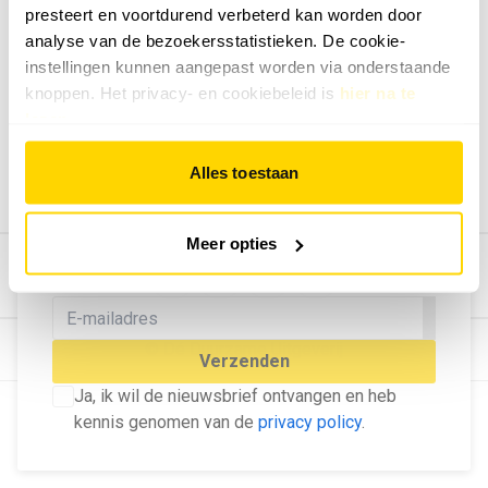
presteert en voortdurend verbeterd kan worden door
Geef ons feedback
analyse van de bezoekersstatistieken. De cookie-
Vertel ons wat je van onze website vindt.
instellingen kunnen aangepast worden via onderstaande
Tip de redactie
knoppen. Het privacy- en cookiebeleid is
hier na te
lezen
.
Geef tips aan ons door.
Adverteren
Alles toestaan
Bekijk hier de mogelijkheden.
MELD U AAN VOOR ONZE
Meer opties
NIEUWSBRIEF
Blijf op de hoogte van het laatste nieuws!
© Dé Duurzame Uitgeverij
Verzenden
Ja, ik wil de nieuwsbrief ontvangen en heb
kennis genomen van de
privacy policy
.