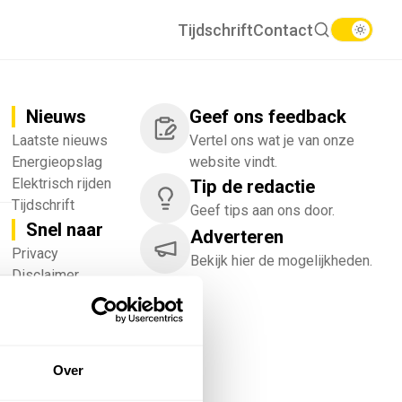
Tijdschrift
Contact
Nieuws
Geef ons feedback
Laatste nieuws
Vertel ons wat je van onze
Energieopslag
website vindt.
Elektrisch rijden
Tip de redactie
Tijdschrift
Geef tips aan ons door.
Snel naar
Adverteren
!
Privacy
Bekijk hier de mogelijkheden.
Disclaimer
Nieuwsbrief
Adverteren
Abonneren
Vacatures
Over
Bedrijvenregister