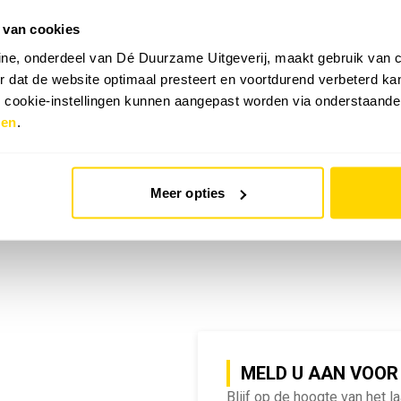
 van cookies
emy | SlimmeRik on Tour
ne, onderdeel van Dé Duurzame Uitgeverij, maakt gebruik van c
 dat de website optimaal presteert en voortdurend verbeterd k
e cookie-instellingen kunnen aangepast worden via onderstaande
zen
.
Meer opties
MELD U AAN VOOR
Blijf op de hoogte van het l