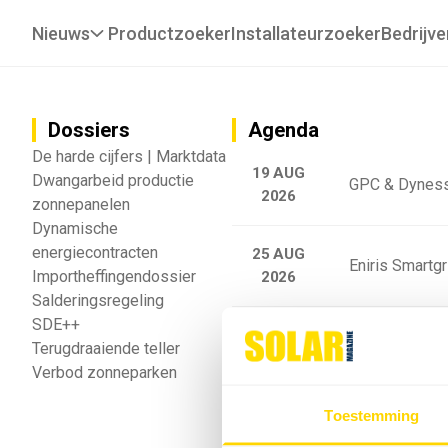
Nieuws
Productzoeker
Installateurzoeker
Bedrijve
Dossiers
Agenda
De harde cijfers | Marktdata
19 AUG
Dwangarbeid productie
GPC & Dyness
2026
zonnepanelen
Dynamische
energiecontracten
25 AUG
Eniris Smartg
Importheffingendossier
2026
Salderingsregeling
SDE++
25 AUG
Sigenergy Trai
Terugdraaiende teller
2026
Verbod zonneparken
Webinar: Toek
Toestemming
5 SEP
2026
batterijgedrag