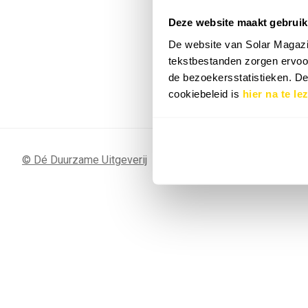
Deze website maakt gebruik
7 SEP
Sunergy Acad
De website van Solar Magazi
2026
tekstbestanden zorgen ervoor
de bezoekersstatistieken. D
Bekijk de volledige agenda
cookiebeleid is
hier na te le
© Dé Duurzame Uitgeverij