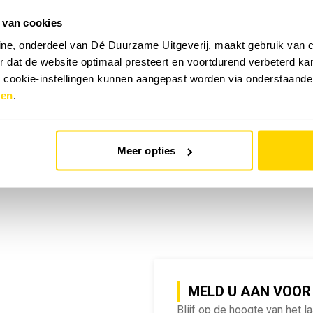
 van cookies
emy | SlimmeRik on Tour
ne, onderdeel van Dé Duurzame Uitgeverij, maakt gebruik van c
 dat de website optimaal presteert en voortdurend verbeterd k
e cookie-instellingen kunnen aangepast worden via onderstaande
zen
.
Meer opties
MELD U AAN VOOR
Blijf op de hoogte van het l