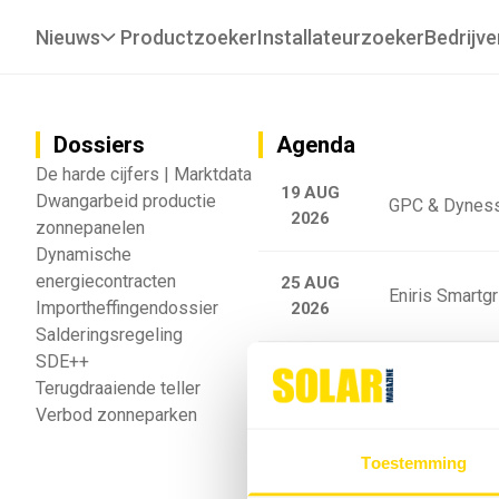
Nieuws
Productzoeker
Installateurzoeker
Bedrijve
Dossiers
Agenda
De harde cijfers | Marktdata
19 AUG
Dwangarbeid productie
GPC & Dyness
2026
zonnepanelen
Dynamische
energiecontracten
25 AUG
Eniris Smartg
Importheffingendossier
2026
Salderingsregeling
SDE++
25 AUG
Sigenergy Trai
Terugdraaiende teller
2026
Verbod zonneparken
Webinar: Toek
Toestemming
5 SEP
2026
batterijgedrag