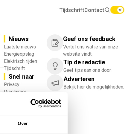
Tijdschrift
Contact
Nieuws
Geef ons feedback
Laatste nieuws
Vertel ons wat je van onze
Energieopslag
website vindt.
Elektrisch rijden
Tip de redactie
Tijdschrift
Geef tips aan ons door.
Snel naar
Adverteren
!
Privacy
Bekijk hier de mogelijkheden.
Disclaimer
Nieuwsbrief
Adverteren
Abonneren
Vacatures
Over
Bedrijvenregister