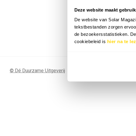
Deze website maakt gebruik
7 SEP
Sunergy Acad
De website van Solar Magazi
2026
tekstbestanden zorgen ervoor
de bezoekersstatistieken. D
Bekijk de volledige agenda
cookiebeleid is
hier na te le
© Dé Duurzame Uitgeverij