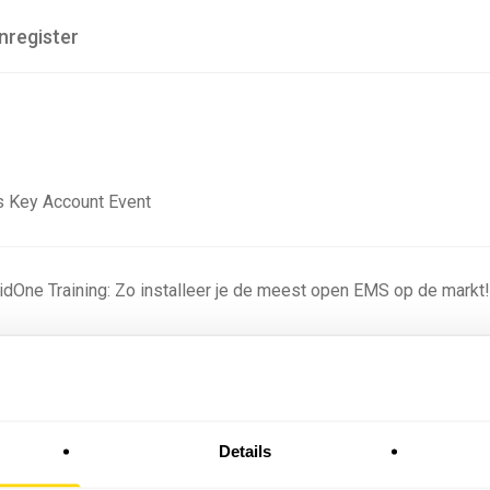
nregister
 Key Account Event
ridOne Training: Zo installeer je de meest open EMS op de markt
ning - Residentieel
Details
omstige batterijprofielen: hoe netbeheerders proberen
 in 2035 te voorspellen