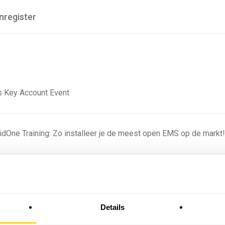
nregister
 Key Account Event
ridOne Training: Zo installeer je de meest open EMS op de markt
ning - Residentieel
Details
omstige batterijprofielen: hoe netbeheerders proberen
 in 2035 te voorspellen