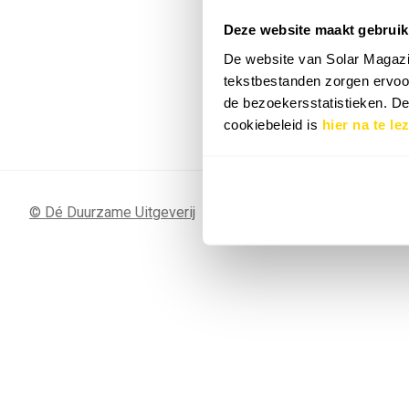
Deze website maakt gebruik
7 SEP
Sunergy Acad
De website van Solar Magazi
2026
tekstbestanden zorgen ervoor
de bezoekersstatistieken. D
Bekijk de volledige agenda
cookiebeleid is
hier na te le
© Dé Duurzame Uitgeverij