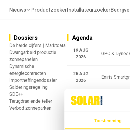
Nieuws
Productzoeker
Installateurzoeker
Bedrijve
Dossiers
Agenda
De harde cijfers | Marktdata
19 AUG
Dwangarbeid productie
GPC & Dyness
2026
zonnepanelen
Dynamische
energiecontracten
25 AUG
Eniris Smartg
Importheffingendossier
2026
Salderingsregeling
SDE++
25 AUG
Sigenergy Trai
Terugdraaiende teller
2026
Verbod zonneparken
Webinar: Toek
Toestemming
5 SEP
2026
batterijgedrag