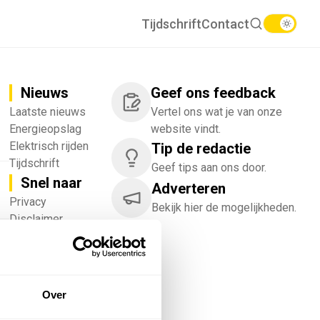
Tijdschrift
Contact
Nieuws
Geef ons feedback
Laatste nieuws
Vertel ons wat je van onze
Energieopslag
website vindt.
Elektrisch rijden
Tip de redactie
Tijdschrift
Geef tips aan ons door.
Snel naar
Adverteren
!
Privacy
Bekijk hier de mogelijkheden.
Disclaimer
Nieuwsbrief
Adverteren
Abonneren
Vacatures
Over
Bedrijvenregister