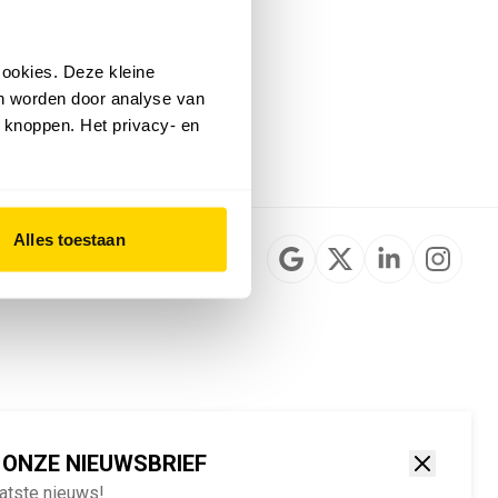
Installateurzoeker
Cookievoorkeuren
wijzigen
ookies. Deze kleine
English
an worden door analyse van
 knoppen. Het privacy- en
Alles toestaan
 ONZE NIEUWSBRIEF
aatste nieuws!