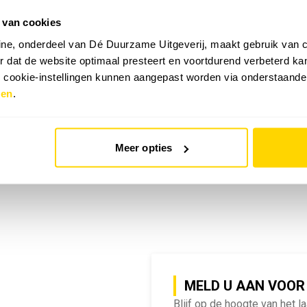
 van cookies
emy | SlimmeRik on Tour
ne, onderdeel van Dé Duurzame Uitgeverij, maakt gebruik van c
 dat de website optimaal presteert en voortdurend verbeterd k
e cookie-instellingen kunnen aangepast worden via onderstaande
zen
.
Meer opties
MELD U AAN VOOR
Blijf op de hoogte van het l