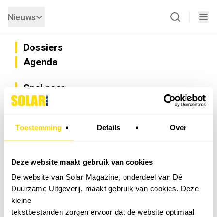
Nieuws
Dossiers
Agenda
Snel naar
Privacy
Disclaimer
Nieuwsbrief
Toestemming
Details
Over
Adverteren
Abonneren
Vacatures
Deze website maakt gebruik van cookies
Bedrijvenregister
De website van Solar Magazine, onderdeel van Dé
Installateurzoeker
Duurzame Uitgeverij, maakt gebruik van cookies. Deze
Cookievoorkeuren wijzigen
kleine
English
tekstbestanden zorgen ervoor dat de website optimaal