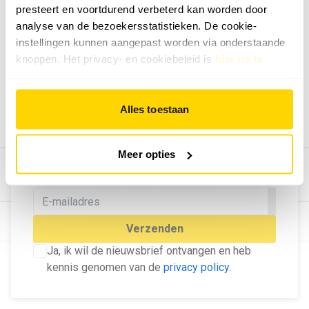
presteert en voortdurend verbeterd kan worden door
Geef ons feedback
analyse van de bezoekersstatistieken. De cookie-
Vertel ons wat je van onze website vindt.
instellingen kunnen aangepast worden via onderstaande
Tip de redactie
knoppen. Het privacy- en cookiebeleid is
hier na te
lezen
.
Geef tips aan ons door.
Adverteren
Alles toestaan
Bekijk hier de mogelijkheden.
MELD U AAN VOOR ONZE
Meer opties
NIEUWSBRIEF
Blijf op de hoogte van het laatste nieuws!
© Dé Duurzame Uitgeverij
Verzenden
Ja, ik wil de nieuwsbrief ontvangen en heb
kennis genomen van de
privacy policy
.