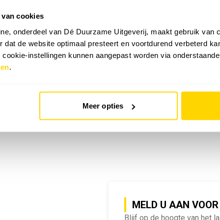
 van cookies
emy | SlimmeRik on Tour
ne, onderdeel van Dé Duurzame Uitgeverij, maakt gebruik van c
 dat de website optimaal presteert en voortdurend verbeterd k
e cookie-instellingen kunnen aangepast worden via onderstaande
zen
.
Meer opties
MELD U AAN VOOR
Blijf op de hoogte van het l