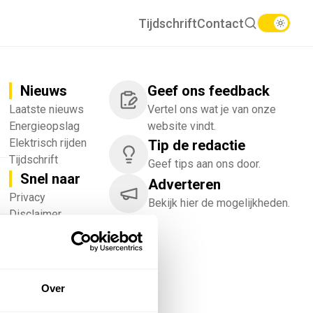
Tijdschrift
Contact
Nieuws
Geef ons feedback
Laatste nieuws
Vertel ons wat je van onze
Energieopslag
website vindt.
Elektrisch rijden
Tip de redactie
Tijdschrift
Geef tips aan ons door.
Snel naar
Adverteren
!
Privacy
Bekijk hier de mogelijkheden.
Disclaimer
Nieuwsbrief
Adverteren
Abonneren
Vacatures
Over
Bedrijvenregister