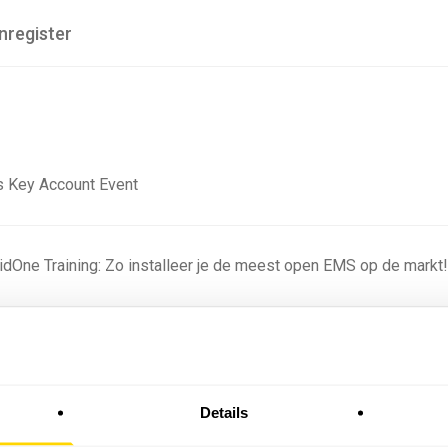
nregister
 Key Account Event
ridOne Training: Zo installeer je de meest open EMS op de markt
ning - Residentieel
Details
omstige batterijprofielen: hoe netbeheerders proberen
 in 2035 te voorspellen