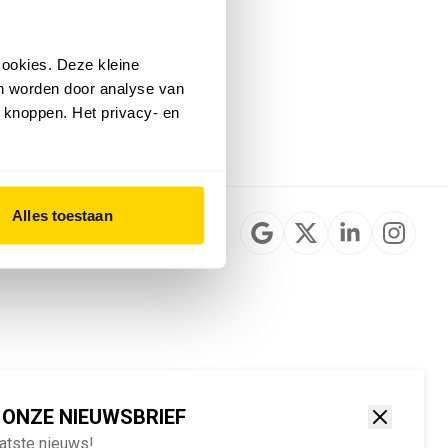
Installateurzoeker
Cookievoorkeuren
wijzigen
ookies. Deze kleine
English
an worden door analyse van
 knoppen. Het privacy- en
Alles toestaan
 ONZE NIEUWSBRIEF
aatste nieuws!