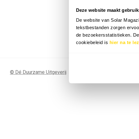
Deze website maakt gebruik
7 SEP
Sunergy Acad
De website van Solar Magazi
2026
tekstbestanden zorgen ervoor
de bezoekersstatistieken. D
Bekijk de volledige agenda
cookiebeleid is
hier na te le
© Dé Duurzame Uitgeverij