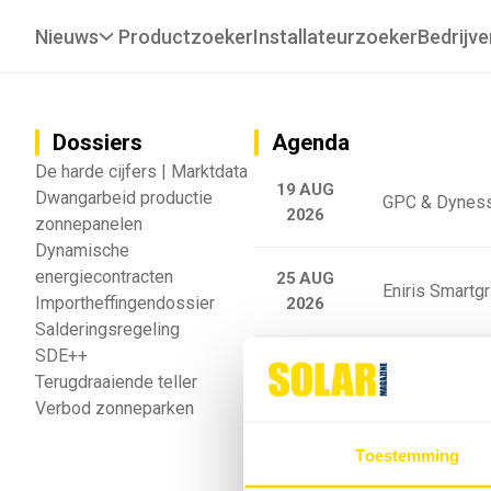
Nieuws
Productzoeker
Installateurzoeker
Bedrijve
Dossiers
Agenda
De harde cijfers | Marktdata
19 AUG
Dwangarbeid productie
GPC & Dyness
2026
zonnepanelen
Dynamische
energiecontracten
25 AUG
Eniris Smartg
Importheffingendossier
2026
Salderingsregeling
SDE++
25 AUG
Sigenergy Trai
Terugdraaiende teller
2026
Verbod zonneparken
Webinar: Toek
Toestemming
5 SEP
2026
batterijgedrag