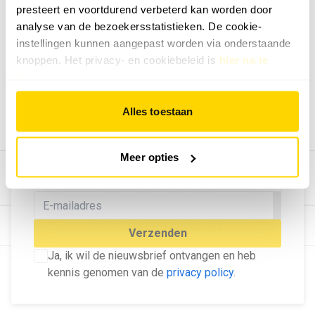
presteert en voortdurend verbeterd kan worden door
Geef ons feedback
analyse van de bezoekersstatistieken. De cookie-
Vertel ons wat je van onze website vindt.
instellingen kunnen aangepast worden via onderstaande
Tip de redactie
knoppen. Het privacy- en cookiebeleid is
hier na te
lezen
.
Geef tips aan ons door.
Adverteren
Alles toestaan
Bekijk hier de mogelijkheden.
MELD U AAN VOOR ONZE
Meer opties
NIEUWSBRIEF
Blijf op de hoogte van het laatste nieuws!
© Dé Duurzame Uitgeverij
Verzenden
Ja, ik wil de nieuwsbrief ontvangen en heb
kennis genomen van de
privacy policy
.