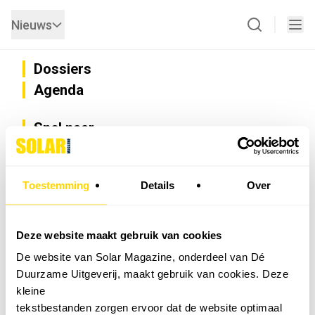
Nieuws
Dossiers
Agenda
Snel naar
Privacy
Disclaimer
Nieuwsbrief
Toestemming
Details
Over
Adverteren
Abonneren
Vacatures
Deze website maakt gebruik van cookies
Bedrijvenregister
De website van Solar Magazine, onderdeel van Dé
Installateurzoeker
Duurzame Uitgeverij, maakt gebruik van cookies. Deze
Cookievoorkeuren wijzigen
kleine
English
tekstbestanden zorgen ervoor dat de website optimaal