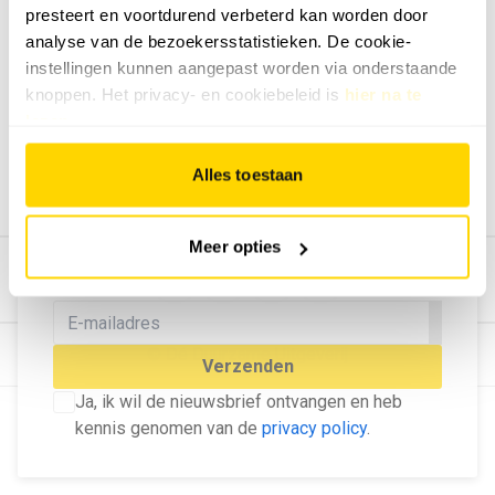
presteert en voortdurend verbeterd kan worden door
Geef ons feedback
analyse van de bezoekersstatistieken. De cookie-
Vertel ons wat je van onze website vindt.
instellingen kunnen aangepast worden via onderstaande
Tip de redactie
knoppen. Het privacy- en cookiebeleid is
hier na te
lezen
.
Geef tips aan ons door.
Adverteren
Alles toestaan
Bekijk hier de mogelijkheden.
MELD U AAN VOOR ONZE
Meer opties
NIEUWSBRIEF
Blijf op de hoogte van het laatste nieuws!
© Dé Duurzame Uitgeverij
Verzenden
Ja, ik wil de nieuwsbrief ontvangen en heb
kennis genomen van de
privacy policy
.