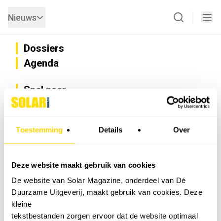
Nieuws
Dossiers
Agenda
Snel naar
Privacy
Disclaimer
Nieuwsbrief
Toestemming
Details
Over
Adverteren
Abonneren
Vacatures
Deze website maakt gebruik van cookies
Bedrijvenregister
De website van Solar Magazine, onderdeel van Dé
Installateurzoeker
Duurzame Uitgeverij, maakt gebruik van cookies. Deze
Cookievoorkeuren wijzigen
kleine
English
tekstbestanden zorgen ervoor dat de website optimaal