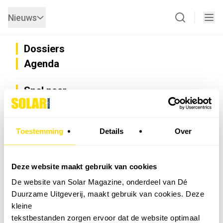
Nieuws
Dossiers
Agenda
Snel naar
Privacy
Disclaimer
Nieuwsbrief
Toestemming
Details
Over
Adverteren
Abonneren
Vacatures
Deze website maakt gebruik van cookies
Bedrijvenregister
De website van Solar Magazine, onderdeel van Dé
Installateurzoeker
Duurzame Uitgeverij, maakt gebruik van cookies. Deze
Cookievoorkeuren wijzigen
kleine
English
tekstbestanden zorgen ervoor dat de website optimaal