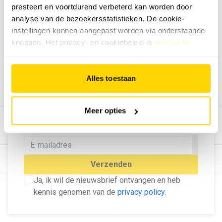
presteert en voortdurend verbeterd kan worden door
Geef ons feedback
analyse van de bezoekersstatistieken. De cookie-
Vertel ons wat je van onze website vindt.
instellingen kunnen aangepast worden via onderstaande
Tip de redactie
knoppen. Het privacy- en cookiebeleid is
hier na te
lezen
.
Geef tips aan ons door.
Adverteren
Alles toestaan
Bekijk hier de mogelijkheden.
MELD U AAN VOOR ONZE
Meer opties
NIEUWSBRIEF
Blijf op de hoogte van het laatste nieuws!
© Dé Duurzame Uitgeverij
Verzenden
Ja, ik wil de nieuwsbrief ontvangen en heb
kennis genomen van de
privacy policy
.