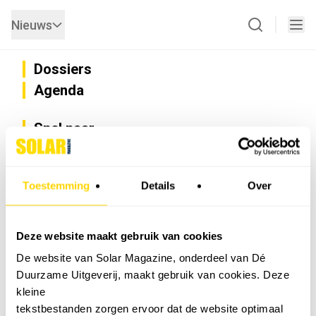
Nieuws
Dossiers
Agenda
Snel naar
Privacy
Disclaimer
Nieuwsbrief
Toestemming
Details
Over
Adverteren
Abonneren
Vacatures
Deze website maakt gebruik van cookies
Bedrijvenregister
De website van Solar Magazine, onderdeel van Dé
Installateurzoeker
Duurzame Uitgeverij, maakt gebruik van cookies. Deze
Cookievoorkeuren wijzigen
kleine
English
tekstbestanden zorgen ervoor dat de website optimaal