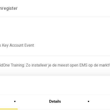
nregister
 Key Account Event
ridOne Training: Zo installeer je de meest open EMS op de markt
ning - Residentieel
Details
omstige batterijprofielen: hoe netbeheerders proberen
 in 2035 te voorspellen