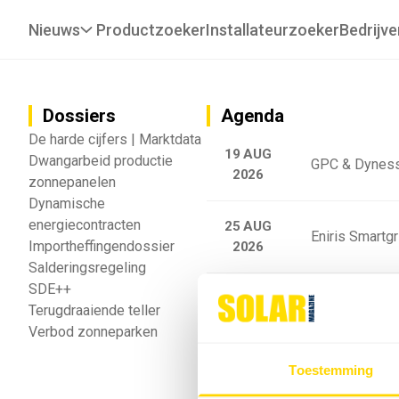
Nieuws
Productzoeker
Installateurzoeker
Bedrijve
Dossiers
Agenda
De harde cijfers | Marktdata
19 AUG
Dwangarbeid productie
GPC & Dyness
2026
zonnepanelen
Dynamische
energiecontracten
25 AUG
Eniris Smartg
Importheffingendossier
2026
Salderingsregeling
SDE++
25 AUG
Sigenergy Trai
Terugdraaiende teller
2026
Verbod zonneparken
Webinar: Toek
Toestemming
5 SEP
2026
batterijgedrag