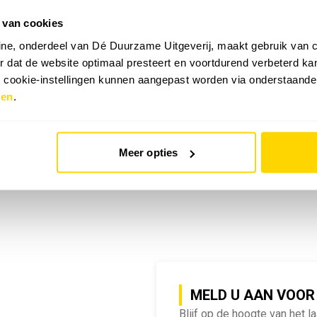
 van cookies
emy | SlimmeRik on Tour
ne, onderdeel van Dé Duurzame Uitgeverij, maakt gebruik van c
 dat de website optimaal presteert en voortdurend verbeterd k
e cookie-instellingen kunnen aangepast worden via onderstaande
zen
.
Meer opties
MELD U AAN VOOR
Blijf op de hoogte van het l