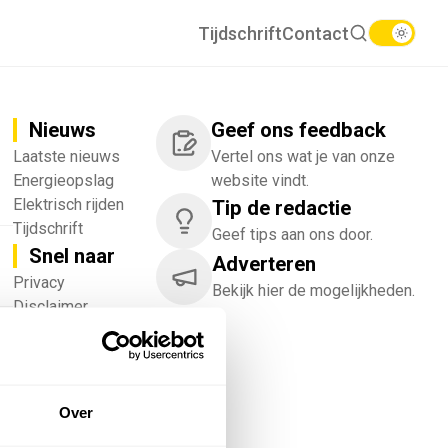
Tijdschrift
Contact
Nieuws
Geef ons feedback
Laatste nieuws
Vertel ons wat je van onze
Energieopslag
website vindt.
Elektrisch rijden
Tip de redactie
Tijdschrift
Geef tips aan ons door.
Snel naar
Adverteren
!
Privacy
Bekijk hier de mogelijkheden.
Disclaimer
Nieuwsbrief
Adverteren
Abonneren
Vacatures
Over
Bedrijvenregister