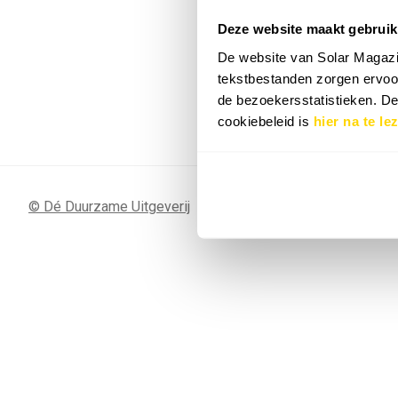
Deze website maakt gebruik
7 SEP
Sunergy Acad
De website van Solar Magazi
2026
tekstbestanden zorgen ervoor
de bezoekersstatistieken. D
Bekijk de volledige agenda
cookiebeleid is
hier na te le
© Dé Duurzame Uitgeverij