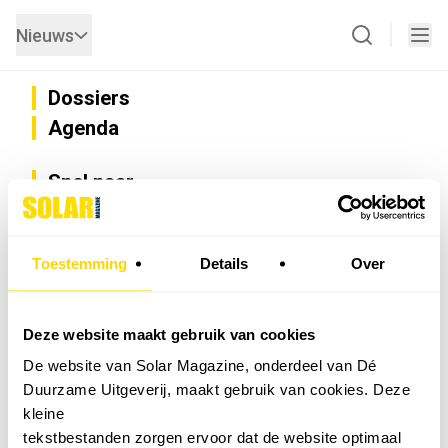
Nieuws
Dossiers
Agenda
Snel naar
Privacy
Disclaimer
Nieuwsbrief
Toestemming
Details
Over
Adverteren
Abonneren
Vacatures
Deze website maakt gebruik van cookies
Bedrijvenregister
De website van Solar Magazine, onderdeel van Dé
Installateurzoeker
Duurzame Uitgeverij, maakt gebruik van cookies. Deze
Cookievoorkeuren wijzigen
kleine
English
tekstbestanden zorgen ervoor dat de website optimaal