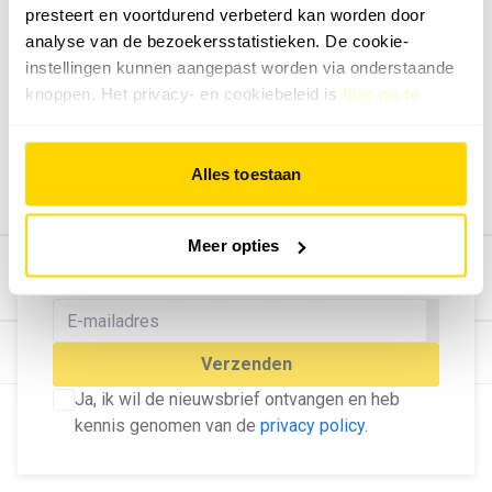
presteert en voortdurend verbeterd kan worden door
Geef ons feedback
analyse van de bezoekersstatistieken. De cookie-
Vertel ons wat je van onze website vindt.
instellingen kunnen aangepast worden via onderstaande
Tip de redactie
knoppen. Het privacy- en cookiebeleid is
hier na te
lezen
.
Geef tips aan ons door.
Adverteren
Alles toestaan
Bekijk hier de mogelijkheden.
MELD U AAN VOOR ONZE
Meer opties
NIEUWSBRIEF
Blijf op de hoogte van het laatste nieuws!
© Dé Duurzame Uitgeverij
Verzenden
Ja, ik wil de nieuwsbrief ontvangen en heb
kennis genomen van de
privacy policy
.