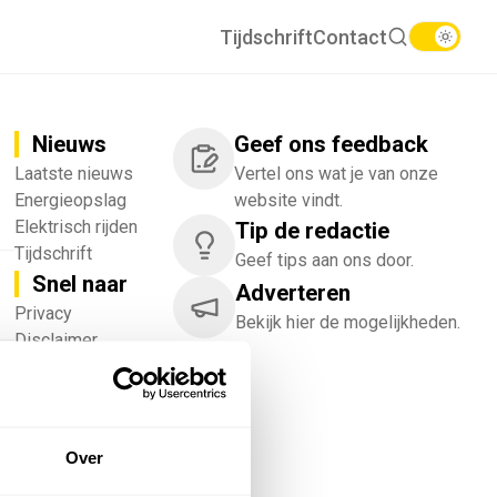
Tijdschrift
Contact
Nieuws
Geef ons feedback
Laatste nieuws
Vertel ons wat je van onze
Energieopslag
website vindt.
Elektrisch rijden
Tip de redactie
Tijdschrift
Geef tips aan ons door.
Snel naar
Adverteren
!
Privacy
Bekijk hier de mogelijkheden.
Disclaimer
Nieuwsbrief
Adverteren
Abonneren
Vacatures
Over
Bedrijvenregister