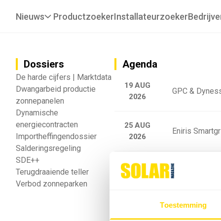
Nieuws
Productzoeker
Installateurzoeker
Bedrijve
Dossiers
Agenda
De harde cijfers | Marktdata
19 AUG
Dwangarbeid productie
GPC & Dyness
2026
zonnepanelen
Dynamische
energiecontracten
25 AUG
Eniris Smartg
Importheffingendossier
2026
Salderingsregeling
SDE++
25 AUG
Sigenergy Trai
Terugdraaiende teller
2026
Verbod zonneparken
Webinar: Toek
Toestemming
5 SEP
2026
batterijgedrag