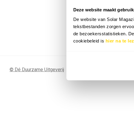
Deze website maakt gebruik
7 SEP
Sunergy Acad
De website van Solar Magazi
2026
tekstbestanden zorgen ervoor
de bezoekersstatistieken. D
Bekijk de volledige agenda
cookiebeleid is
hier na te le
© Dé Duurzame Uitgeverij