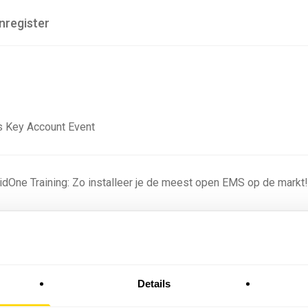
nregister
 Key Account Event
ridOne Training: Zo installeer je de meest open EMS op de markt
ning - Residentieel
Details
omstige batterijprofielen: hoe netbeheerders proberen
 in 2035 te voorspellen