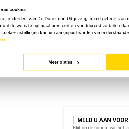
 van cookies
emy | SlimmeRik on Tour
ne, onderdeel van Dé Duurzame Uitgeverij, maakt gebruik van c
 dat de website optimaal presteert en voortdurend verbeterd k
e cookie-instellingen kunnen aangepast worden via onderstaande
zen
.
Meer opties
MELD U AAN VOOR
Blijf op de hoogte van het l