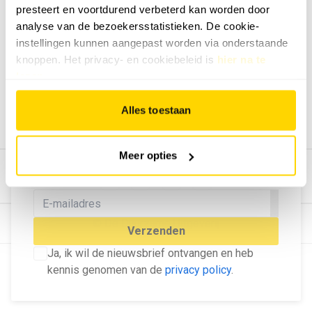
presteert en voortdurend verbeterd kan worden door
Geef ons feedback
analyse van de bezoekersstatistieken. De cookie-
Vertel ons wat je van onze website vindt.
instellingen kunnen aangepast worden via onderstaande
Tip de redactie
knoppen. Het privacy- en cookiebeleid is
hier na te
lezen
.
Geef tips aan ons door.
Adverteren
Alles toestaan
Bekijk hier de mogelijkheden.
MELD U AAN VOOR ONZE
Meer opties
NIEUWSBRIEF
Blijf op de hoogte van het laatste nieuws!
© Dé Duurzame Uitgeverij
Verzenden
Ja, ik wil de nieuwsbrief ontvangen en heb
kennis genomen van de
privacy policy
.