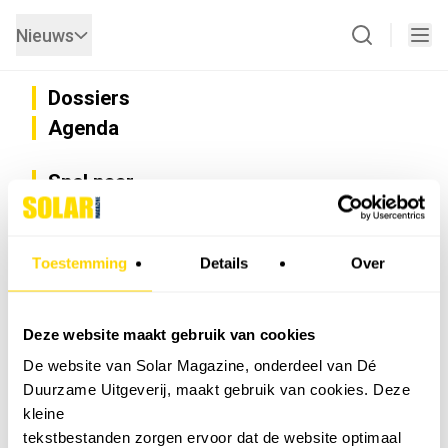
Nieuws
Dossiers
Agenda
Snel naar
Privacy
Disclaimer
Nieuwsbrief
Toestemming
Details
Over
Adverteren
Abonneren
Vacatures
Deze website maakt gebruik van cookies
Bedrijvenregister
De website van Solar Magazine, onderdeel van Dé
Installateurzoeker
Duurzame Uitgeverij, maakt gebruik van cookies. Deze
Cookievoorkeuren wijzigen
kleine
English
tekstbestanden zorgen ervoor dat de website optimaal