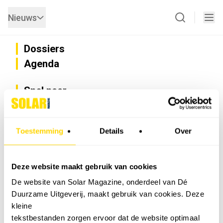
Nieuws
Dossiers
Agenda
Snel naar
Privacy
Disclaimer
Nieuwsbrief
Toestemming
Details
Over
Adverteren
Abonneren
Vacatures
Deze website maakt gebruik van cookies
Bedrijvenregister
De website van Solar Magazine, onderdeel van Dé
Installateurzoeker
Duurzame Uitgeverij, maakt gebruik van cookies. Deze
Cookievoorkeuren wijzigen
kleine
English
tekstbestanden zorgen ervoor dat de website optimaal