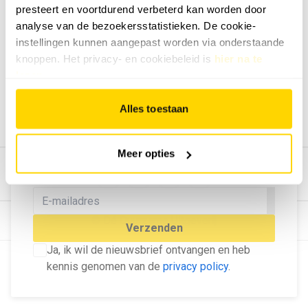
presteert en voortdurend verbeterd kan worden door
Geef ons feedback
analyse van de bezoekersstatistieken. De cookie-
Vertel ons wat je van onze website vindt.
instellingen kunnen aangepast worden via onderstaande
Tip de redactie
knoppen. Het privacy- en cookiebeleid is
hier na te
lezen
.
Geef tips aan ons door.
Adverteren
Alles toestaan
Bekijk hier de mogelijkheden.
MELD U AAN VOOR ONZE
Meer opties
NIEUWSBRIEF
Blijf op de hoogte van het laatste nieuws!
© Dé Duurzame Uitgeverij
Verzenden
Ja, ik wil de nieuwsbrief ontvangen en heb
kennis genomen van de
privacy policy
.