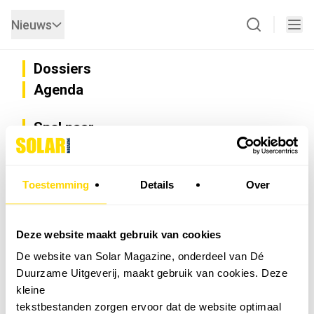
Nieuws
Dossiers
Agenda
Snel naar
Privacy
Disclaimer
Nieuwsbrief
Toestemming
Details
Over
Adverteren
Abonneren
Vacatures
Deze website maakt gebruik van cookies
Bedrijvenregister
De website van Solar Magazine, onderdeel van Dé
Installateurzoeker
Duurzame Uitgeverij, maakt gebruik van cookies. Deze
Cookievoorkeuren wijzigen
kleine
English
tekstbestanden zorgen ervoor dat de website optimaal