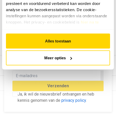
presteert en voortdurend verbeterd kan worden door
Geef ons feedback
analyse van de bezoekersstatistieken. De cookie-
Vertel ons wat je van onze website vindt.
instellingen kunnen aangepast worden via onderstaande
Tip de redactie
knoppen. Het privacy- en cookiebeleid is
hier na te
lezen
.
Geef tips aan ons door.
Adverteren
Alles toestaan
Bekijk hier de mogelijkheden.
MELD U AAN VOOR ONZE
Meer opties
NIEUWSBRIEF
Blijf op de hoogte van het laatste nieuws!
© Dé Duurzame Uitgeverij
Verzenden
Ja, ik wil de nieuwsbrief ontvangen en heb
kennis genomen van de
privacy policy
.