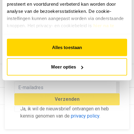
presteert en voortdurend verbeterd kan worden door
Geef ons feedback
analyse van de bezoekersstatistieken. De cookie-
Vertel ons wat je van onze website vindt.
instellingen kunnen aangepast worden via onderstaande
Tip de redactie
knoppen. Het privacy- en cookiebeleid is
hier na te
lezen
.
Geef tips aan ons door.
Adverteren
Alles toestaan
Bekijk hier de mogelijkheden.
MELD U AAN VOOR ONZE
Meer opties
NIEUWSBRIEF
Blijf op de hoogte van het laatste nieuws!
© Dé Duurzame Uitgeverij
Verzenden
Ja, ik wil de nieuwsbrief ontvangen en heb
kennis genomen van de
privacy policy
.