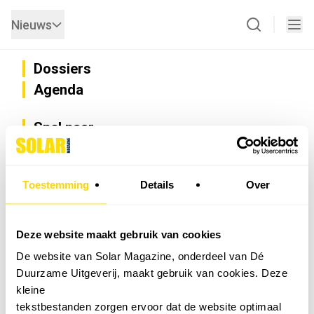
Nieuws
Dossiers
Agenda
Snel naar
Privacy
Disclaimer
Nieuwsbrief
Toestemming
Details
Over
Adverteren
Abonneren
Vacatures
Deze website maakt gebruik van cookies
Bedrijvenregister
De website van Solar Magazine, onderdeel van Dé
Installateurzoeker
Duurzame Uitgeverij, maakt gebruik van cookies. Deze
Cookievoorkeuren wijzigen
kleine
English
tekstbestanden zorgen ervoor dat de website optimaal