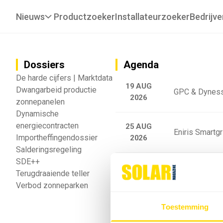
Nieuws
Productzoeker
Installateurzoeker
Bedrijve
Dossiers
Agenda
De harde cijfers | Marktdata
19 AUG
Dwangarbeid productie
GPC & Dyness
2026
zonnepanelen
Dynamische
energiecontracten
25 AUG
Eniris Smartg
Importheffingendossier
2026
Salderingsregeling
SDE++
25 AUG
Sigenergy Trai
Terugdraaiende teller
2026
Verbod zonneparken
Webinar: Toek
Toestemming
5 SEP
2026
batterijgedrag