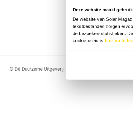
Deze website maakt gebruik
7 SEP
Sunergy Acad
De website van Solar Magazi
2026
tekstbestanden zorgen ervoor
de bezoekersstatistieken. D
Bekijk de volledige agenda
cookiebeleid is
hier na te le
© Dé Duurzame Uitgeverij