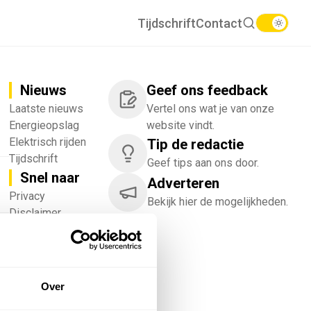
Tijdschrift
Contact
Nieuws
Geef ons feedback
Laatste nieuws
Vertel ons wat je van onze
Energieopslag
website vindt.
Elektrisch rijden
Tip de redactie
Tijdschrift
Geef tips aan ons door.
Snel naar
Adverteren
!
Privacy
Bekijk hier de mogelijkheden.
Disclaimer
Nieuwsbrief
Adverteren
Abonneren
Vacatures
Over
Bedrijvenregister