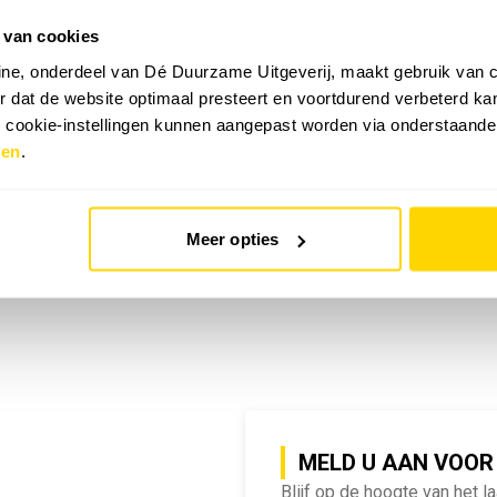
 van cookies
emy | SlimmeRik on Tour
ne, onderdeel van Dé Duurzame Uitgeverij, maakt gebruik van c
 dat de website optimaal presteert en voortdurend verbeterd k
e cookie-instellingen kunnen aangepast worden via onderstaande
zen
.
Meer opties
MELD U AAN VOOR
Blijf op de hoogte van het l