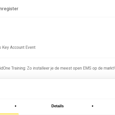
nregister
 Key Account Event
ridOne Training: Zo installeer je de meest open EMS op de markt
ning - Residentieel
Details
omstige batterijprofielen: hoe netbeheerders proberen
 in 2035 te voorspellen