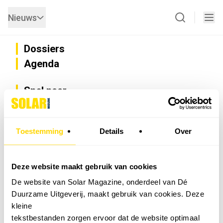
Nieuws
Dossiers
Agenda
Snel naar
Privacy
Disclaimer
Nieuwsbrief
Toestemming
Details
Over
Adverteren
Abonneren
Vacatures
Deze website maakt gebruik van cookies
Bedrijvenregister
De website van Solar Magazine, onderdeel van Dé
Installateurzoeker
Duurzame Uitgeverij, maakt gebruik van cookies. Deze
Cookievoorkeuren wijzigen
kleine
English
tekstbestanden zorgen ervoor dat de website optimaal