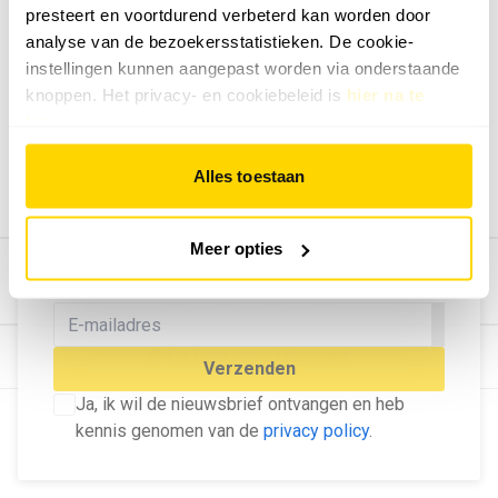
presteert en voortdurend verbeterd kan worden door
Geef ons feedback
analyse van de bezoekersstatistieken. De cookie-
Vertel ons wat je van onze website vindt.
instellingen kunnen aangepast worden via onderstaande
Tip de redactie
knoppen. Het privacy- en cookiebeleid is
hier na te
lezen
.
Geef tips aan ons door.
Adverteren
Alles toestaan
Bekijk hier de mogelijkheden.
MELD U AAN VOOR ONZE
Meer opties
NIEUWSBRIEF
Blijf op de hoogte van het laatste nieuws!
© Dé Duurzame Uitgeverij
Verzenden
Ja, ik wil de nieuwsbrief ontvangen en heb
kennis genomen van de
privacy policy
.