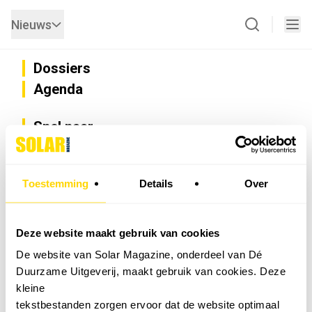
Nieuws
Dossiers
Agenda
Snel naar
Privacy
Disclaimer
Nieuwsbrief
Toestemming
Details
Over
Adverteren
Abonneren
Vacatures
Deze website maakt gebruik van cookies
Bedrijvenregister
De website van Solar Magazine, onderdeel van Dé
Installateurzoeker
Duurzame Uitgeverij, maakt gebruik van cookies. Deze
Cookievoorkeuren wijzigen
kleine
English
tekstbestanden zorgen ervoor dat de website optimaal