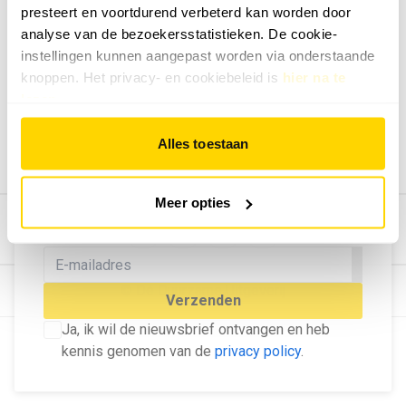
presteert en voortdurend verbeterd kan worden door
Geef ons feedback
analyse van de bezoekersstatistieken. De cookie-
Vertel ons wat je van onze website vindt.
instellingen kunnen aangepast worden via onderstaande
Tip de redactie
knoppen. Het privacy- en cookiebeleid is
hier na te
lezen
.
Geef tips aan ons door.
Adverteren
Alles toestaan
Bekijk hier de mogelijkheden.
MELD U AAN VOOR ONZE
Meer opties
NIEUWSBRIEF
Blijf op de hoogte van het laatste nieuws!
© Dé Duurzame Uitgeverij
Verzenden
Ja, ik wil de nieuwsbrief ontvangen en heb
kennis genomen van de
privacy policy
.