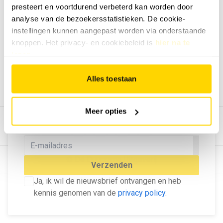
presteert en voortdurend verbeterd kan worden door
Geef ons feedback
analyse van de bezoekersstatistieken. De cookie-
Vertel ons wat je van onze website vindt.
instellingen kunnen aangepast worden via onderstaande
Tip de redactie
knoppen. Het privacy- en cookiebeleid is
hier na te
lezen
.
Geef tips aan ons door.
Adverteren
Alles toestaan
Bekijk hier de mogelijkheden.
MELD U AAN VOOR ONZE
Meer opties
NIEUWSBRIEF
Blijf op de hoogte van het laatste nieuws!
© Dé Duurzame Uitgeverij
Verzenden
Ja, ik wil de nieuwsbrief ontvangen en heb
kennis genomen van de
privacy policy
.