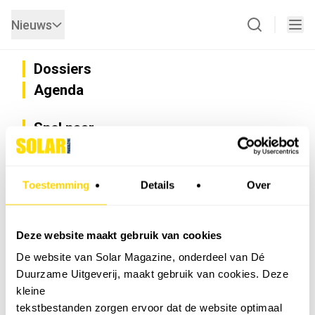
Nieuws
Dossiers
Agenda
Snel naar
Privacy
Disclaimer
Nieuwsbrief
Toestemming
Details
Over
Adverteren
Abonneren
Vacatures
Deze website maakt gebruik van cookies
Bedrijvenregister
De website van Solar Magazine, onderdeel van Dé
Installateurzoeker
Duurzame Uitgeverij, maakt gebruik van cookies. Deze
Cookievoorkeuren wijzigen
kleine
English
tekstbestanden zorgen ervoor dat de website optimaal