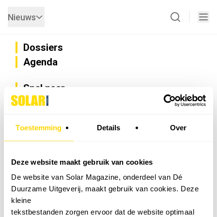
Nieuws
Dossiers
Agenda
Snel naar
Privacy
Disclaimer
Nieuwsbrief
Toestemming
Details
Over
Adverteren
Abonneren
Vacatures
Deze website maakt gebruik van cookies
Bedrijvenregister
De website van Solar Magazine, onderdeel van Dé
Installateurzoeker
Duurzame Uitgeverij, maakt gebruik van cookies. Deze
Cookievoorkeuren wijzigen
kleine
English
tekstbestanden zorgen ervoor dat de website optimaal