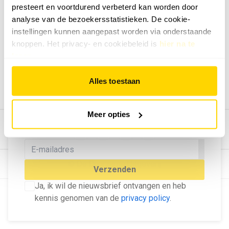
presteert en voortdurend verbeterd kan worden door
Geef ons feedback
analyse van de bezoekersstatistieken. De cookie-
Vertel ons wat je van onze website vindt.
instellingen kunnen aangepast worden via onderstaande
Tip de redactie
knoppen. Het privacy- en cookiebeleid is
hier na te
lezen
.
Geef tips aan ons door.
Adverteren
Alles toestaan
Bekijk hier de mogelijkheden.
MELD U AAN VOOR ONZE
Meer opties
NIEUWSBRIEF
Blijf op de hoogte van het laatste nieuws!
© Dé Duurzame Uitgeverij
Verzenden
Ja, ik wil de nieuwsbrief ontvangen en heb
kennis genomen van de
privacy policy
.