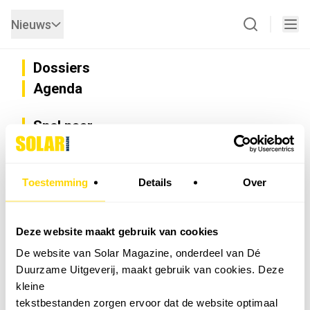
Nieuws
Dossiers
Agenda
Snel naar
Privacy
Disclaimer
Nieuwsbrief
Toestemming
Details
Over
Adverteren
Abonneren
Vacatures
Deze website maakt gebruik van cookies
Bedrijvenregister
De website van Solar Magazine, onderdeel van Dé
Installateurzoeker
Duurzame Uitgeverij, maakt gebruik van cookies. Deze
Cookievoorkeuren wijzigen
kleine
English
tekstbestanden zorgen ervoor dat de website optimaal