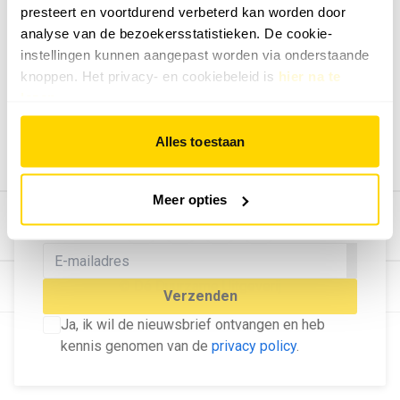
presteert en voortdurend verbeterd kan worden door
Geef ons feedback
analyse van de bezoekersstatistieken. De cookie-
Vertel ons wat je van onze website vindt.
instellingen kunnen aangepast worden via onderstaande
Tip de redactie
knoppen. Het privacy- en cookiebeleid is
hier na te
lezen
.
Geef tips aan ons door.
Adverteren
Alles toestaan
Bekijk hier de mogelijkheden.
MELD U AAN VOOR ONZE
Meer opties
NIEUWSBRIEF
Blijf op de hoogte van het laatste nieuws!
© Dé Duurzame Uitgeverij
Verzenden
Ja, ik wil de nieuwsbrief ontvangen en heb
kennis genomen van de
privacy policy
.