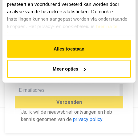
presteert en voortdurend verbeterd kan worden door
Geef ons feedback
analyse van de bezoekersstatistieken. De cookie-
Vertel ons wat je van onze website vindt.
instellingen kunnen aangepast worden via onderstaande
Tip de redactie
knoppen. Het privacy- en cookiebeleid is
hier na te
lezen
.
Geef tips aan ons door.
Adverteren
Alles toestaan
Bekijk hier de mogelijkheden.
MELD U AAN VOOR ONZE
Meer opties
NIEUWSBRIEF
Blijf op de hoogte van het laatste nieuws!
© Dé Duurzame Uitgeverij
Verzenden
Ja, ik wil de nieuwsbrief ontvangen en heb
kennis genomen van de
privacy policy
.