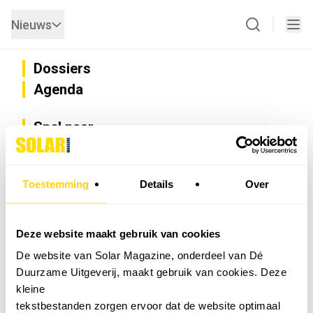
Nieuws
Dossiers
Agenda
Snel naar
Privacy
Disclaimer
Nieuwsbrief
Toestemming
Details
Over
Adverteren
Abonneren
Vacatures
Deze website maakt gebruik van cookies
Bedrijvenregister
De website van Solar Magazine, onderdeel van Dé
Installateurzoeker
Duurzame Uitgeverij, maakt gebruik van cookies. Deze
Cookievoorkeuren wijzigen
kleine
English
tekstbestanden zorgen ervoor dat de website optimaal