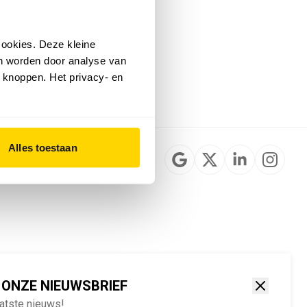
Installateurzoeker
Cookievoorkeuren
wijzigen
ookies. Deze kleine
English
an worden door analyse van
 knoppen. Het privacy- en
Alles toestaan
 ONZE NIEUWSBRIEF
aatste nieuws!