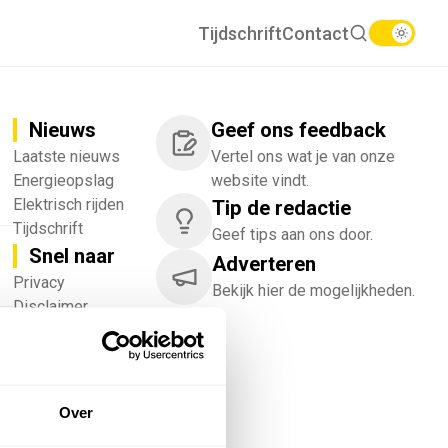
Tijdschrift
Contact
Nieuws
Geef ons feedback
Laatste nieuws
Vertel ons wat je van onze
Energieopslag
website vindt.
Elektrisch rijden
Tip de redactie
Tijdschrift
Geef tips aan ons door.
Snel naar
Adverteren
!
Privacy
Bekijk hier de mogelijkheden.
Disclaimer
Nieuwsbrief
Adverteren
Abonneren
Vacatures
Over
Bedrijvenregister