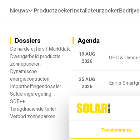
Nieuws
Productzoeker
Installateurzoeker
Bedrijve
Dossiers
Agenda
De harde cijfers | Marktdata
19 AUG
Dwangarbeid productie
GPC & Dyness
2026
zonnepanelen
Dynamische
energiecontracten
25 AUG
Eniris Smartg
Importheffingendossier
2026
Salderingsregeling
SDE++
25 AUG
Sigenergy Trai
Terugdraaiende teller
2026
Verbod zonneparken
Webinar: Toek
Toestemming
5 SEP
2026
batterijgedrag