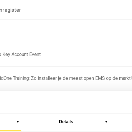
nregister
 Key Account Event
ridOne Training: Zo installeer je de meest open EMS op de markt
ning - Residentieel
Details
omstige batterijprofielen: hoe netbeheerders proberen
 in 2035 te voorspellen