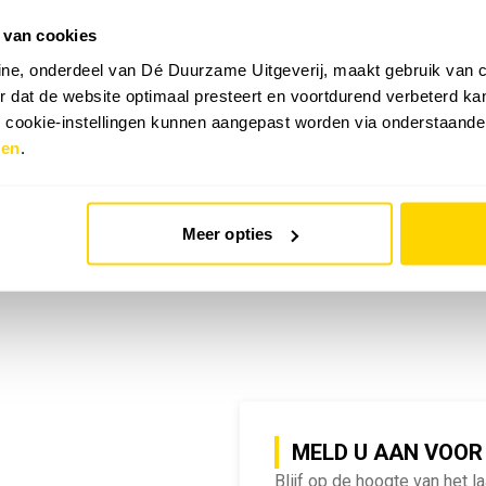
 van cookies
emy | SlimmeRik on Tour
ne, onderdeel van Dé Duurzame Uitgeverij, maakt gebruik van c
 dat de website optimaal presteert en voortdurend verbeterd k
e cookie-instellingen kunnen aangepast worden via onderstaande
zen
.
Meer opties
MELD U AAN VOOR
Blijf op de hoogte van het l