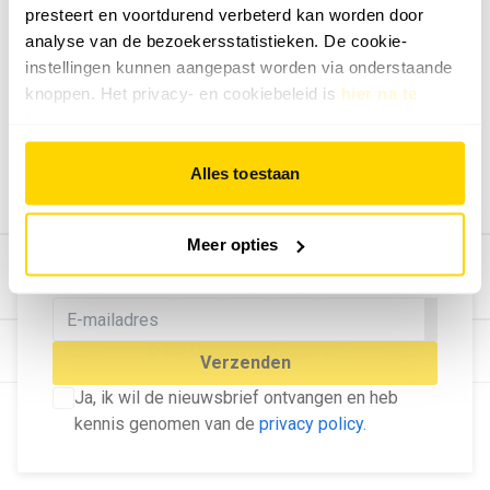
presteert en voortdurend verbeterd kan worden door
Geef ons feedback
analyse van de bezoekersstatistieken. De cookie-
Vertel ons wat je van onze website vindt.
instellingen kunnen aangepast worden via onderstaande
Tip de redactie
knoppen. Het privacy- en cookiebeleid is
hier na te
lezen
.
Geef tips aan ons door.
Adverteren
Alles toestaan
Bekijk hier de mogelijkheden.
MELD U AAN VOOR ONZE
Meer opties
NIEUWSBRIEF
Blijf op de hoogte van het laatste nieuws!
© Dé Duurzame Uitgeverij
Verzenden
Ja, ik wil de nieuwsbrief ontvangen en heb
kennis genomen van de
privacy policy
.