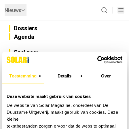
Nieuws
Dossiers
Agenda
Snel naar
Privacy
Disclaimer
Nieuwsbrief
Toestemming
Details
Over
Adverteren
Abonneren
Vacatures
Deze website maakt gebruik van cookies
Bedrijvenregister
De website van Solar Magazine, onderdeel van Dé
Installateurzoeker
Duurzame Uitgeverij, maakt gebruik van cookies. Deze
Cookievoorkeuren wijzigen
kleine
English
tekstbestanden zorgen ervoor dat de website optimaal