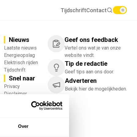
Tijdschrift
Contact
Nieuws
Geef ons feedback
Laatste nieuws
Vertel ons wat je van onze
Energieopslag
website vindt.
Elektrisch rijden
Tip de redactie
Tijdschrift
Geef tips aan ons door.
Snel naar
Adverteren
!
Privacy
Bekijk hier de mogelijkheden.
Disclaimer
Nieuwsbrief
Adverteren
Abonneren
Vacatures
Over
Bedrijvenregister