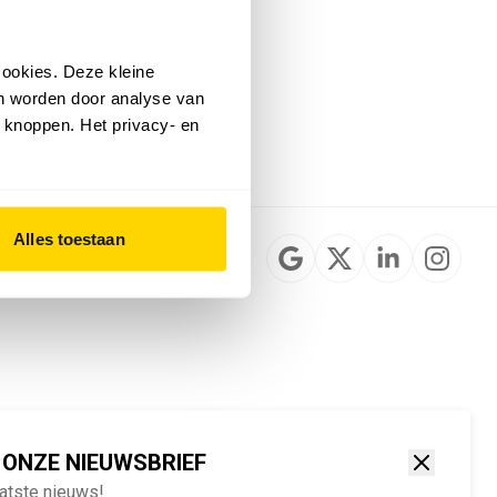
Installateurzoeker
Cookievoorkeuren
wijzigen
ookies. Deze kleine
English
an worden door analyse van
 knoppen. Het privacy- en
Alles toestaan
 ONZE NIEUWSBRIEF
aatste nieuws!