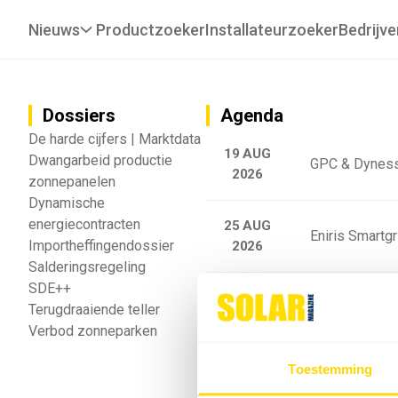
Nieuws
Productzoeker
Installateurzoeker
Bedrijve
Dossiers
Agenda
De harde cijfers | Marktdata
19 AUG
Dwangarbeid productie
GPC & Dyness
2026
zonnepanelen
Dynamische
energiecontracten
25 AUG
Eniris Smartg
Importheffingendossier
2026
Salderingsregeling
SDE++
25 AUG
Sigenergy Trai
Terugdraaiende teller
2026
Verbod zonneparken
Webinar: Toek
Toestemming
5 SEP
2026
batterijgedrag