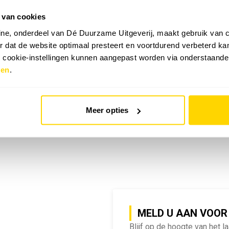
 van cookies
emy | SlimmeRik on Tour
ne, onderdeel van Dé Duurzame Uitgeverij, maakt gebruik van c
 dat de website optimaal presteert en voortdurend verbeterd k
e cookie-instellingen kunnen aangepast worden via onderstaande
zen
.
Meer opties
MELD U AAN VOOR
Blijf op de hoogte van het l