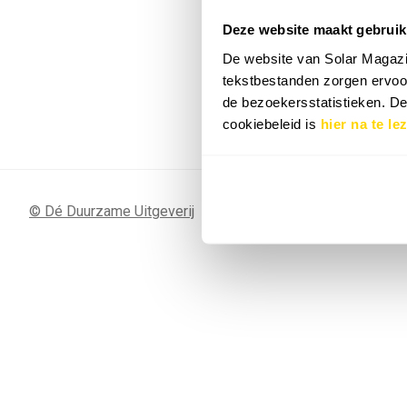
Deze website maakt gebruik
7 SEP
Sunergy Acad
De website van Solar Magazi
2026
tekstbestanden zorgen ervoor
de bezoekersstatistieken. D
Bekijk de volledige agenda
cookiebeleid is
hier na te le
© Dé Duurzame Uitgeverij