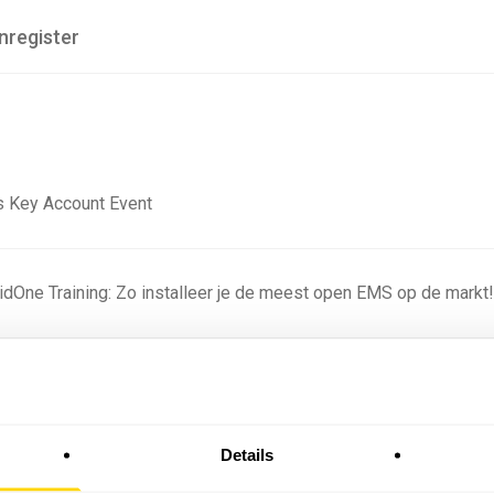
nregister
 Key Account Event
ridOne Training: Zo installeer je de meest open EMS op de markt
ning - Residentieel
Details
omstige batterijprofielen: hoe netbeheerders proberen
 in 2035 te voorspellen