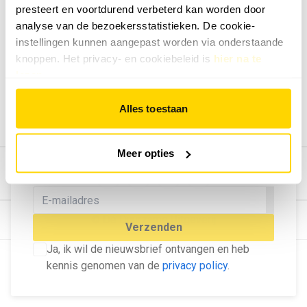
presteert en voortdurend verbeterd kan worden door
Geef ons feedback
analyse van de bezoekersstatistieken. De cookie-
Vertel ons wat je van onze website vindt.
instellingen kunnen aangepast worden via onderstaande
Tip de redactie
knoppen. Het privacy- en cookiebeleid is
hier na te
lezen
.
Geef tips aan ons door.
Adverteren
Alles toestaan
Bekijk hier de mogelijkheden.
MELD U AAN VOOR ONZE
Meer opties
NIEUWSBRIEF
Blijf op de hoogte van het laatste nieuws!
© Dé Duurzame Uitgeverij
Verzenden
Ja, ik wil de nieuwsbrief ontvangen en heb
kennis genomen van de
privacy policy
.