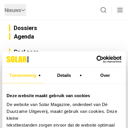
Nieuws
Dossiers
Agenda
Snel naar
Privacy
Disclaimer
Nieuwsbrief
Toestemming
Details
Over
Adverteren
Abonneren
Vacatures
Deze website maakt gebruik van cookies
Bedrijvenregister
De website van Solar Magazine, onderdeel van Dé
Installateurzoeker
Duurzame Uitgeverij, maakt gebruik van cookies. Deze
Cookievoorkeuren wijzigen
kleine
English
tekstbestanden zorgen ervoor dat de website optimaal