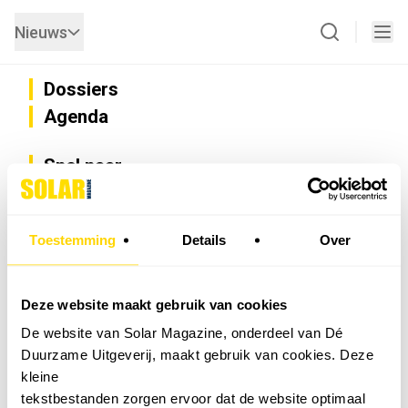
Nieuws
Dossiers
Agenda
Snel naar
Privacy
Disclaimer
Nieuwsbrief
Toestemming
Details
Over
Adverteren
Abonneren
Vacatures
Deze website maakt gebruik van cookies
Bedrijvenregister
De website van Solar Magazine, onderdeel van Dé
Installateurzoeker
Duurzame Uitgeverij, maakt gebruik van cookies. Deze
Cookievoorkeuren wijzigen
kleine
English
tekstbestanden zorgen ervoor dat de website optimaal