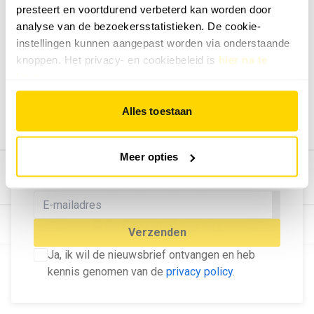
presteert en voortdurend verbeterd kan worden door
Geef ons feedback
analyse van de bezoekersstatistieken. De cookie-
Vertel ons wat je van onze website vindt.
instellingen kunnen aangepast worden via onderstaande
Tip de redactie
knoppen. Het privacy- en cookiebeleid is
hier na te
lezen
.
Geef tips aan ons door.
Adverteren
Alles toestaan
Bekijk hier de mogelijkheden.
MELD U AAN VOOR ONZE
Meer opties
NIEUWSBRIEF
Blijf op de hoogte van het laatste nieuws!
© Dé Duurzame Uitgeverij
Verzenden
Ja, ik wil de nieuwsbrief ontvangen en heb
kennis genomen van de
privacy policy
.