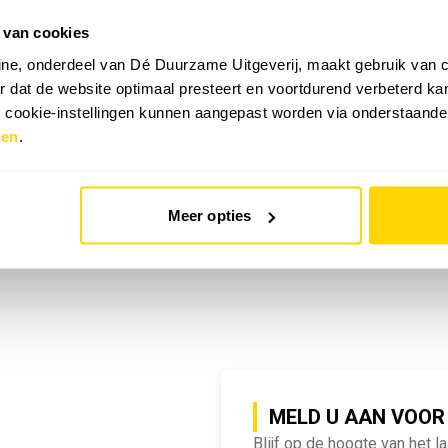
 van cookies
emy | SlimmeRik on Tour
ne, onderdeel van Dé Duurzame Uitgeverij, maakt gebruik van c
 dat de website optimaal presteert en voortdurend verbeterd k
e cookie-instellingen kunnen aangepast worden via onderstaande
zen
.
Meer opties
MELD U AAN VOOR
Blijf op de hoogte van het l