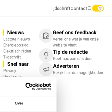
Tijdschrift
Contact
Nieuws
Geef ons feedback
Laatste nieuws
Vertel ons wat je van onze
Energieopslag
website vindt.
Elektrisch rijden
Tip de redactie
Tijdschrift
Geef tips aan ons door.
Snel naar
Adverteren
!
Privacy
Bekijk hier de mogelijkheden.
Disclaimer
Nieuwsbrief
Adverteren
Abonneren
Vacatures
Over
Bedrijvenregister