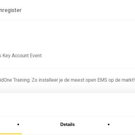
nregister
 Key Account Event
ridOne Training: Zo installeer je de meest open EMS op de markt
ning - Residentieel
Details
omstige batterijprofielen: hoe netbeheerders proberen
 in 2035 te voorspellen