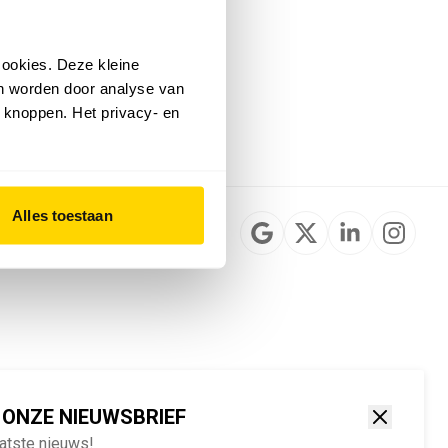
Installateurzoeker
Cookievoorkeuren
wijzigen
ookies. Deze kleine
English
an worden door analyse van
 knoppen. Het privacy- en
Alles toestaan
 ONZE NIEUWSBRIEF
aatste nieuws!