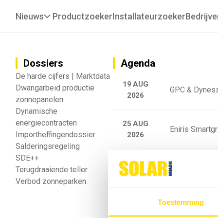
Nieuws
Productzoeker
Installateurzoeker
Bedrijve
Dossiers
Agenda
De harde cijfers | Marktdata
19 AUG
Dwangarbeid productie
GPC & Dyness
2026
zonnepanelen
Dynamische
energiecontracten
25 AUG
Eniris Smartg
Importheffingendossier
2026
Salderingsregeling
SDE++
25 AUG
Sigenergy Trai
Terugdraaiende teller
2026
Verbod zonneparken
Webinar: Toek
Toestemming
5 SEP
2026
batterijgedrag