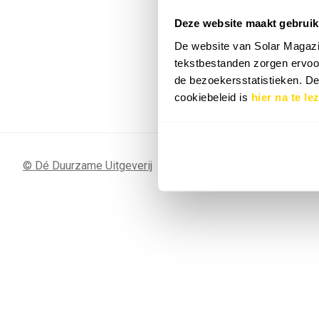
Deze website maakt gebruik
7 SEP
Sunergy Acad
De website van Solar Magazi
2026
tekstbestanden zorgen ervoor
de bezoekersstatistieken. D
Bekijk de volledige agenda
cookiebeleid is
hier na te le
© Dé Duurzame Uitgeverij