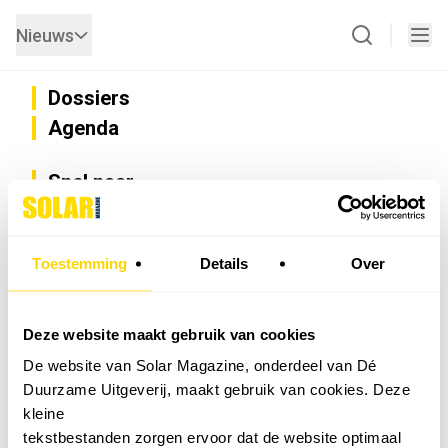
Nieuws
Dossiers
Agenda
Snel naar
Privacy
Disclaimer
Nieuwsbrief
Toestemming
Details
Over
Adverteren
Abonneren
Vacatures
Deze website maakt gebruik van cookies
Bedrijvenregister
De website van Solar Magazine, onderdeel van Dé
Installateurzoeker
Duurzame Uitgeverij, maakt gebruik van cookies. Deze
Cookievoorkeuren wijzigen
kleine
English
tekstbestanden zorgen ervoor dat de website optimaal