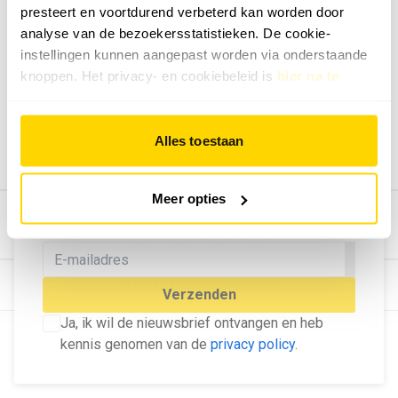
presteert en voortdurend verbeterd kan worden door
Geef ons feedback
analyse van de bezoekersstatistieken. De cookie-
Vertel ons wat je van onze website vindt.
instellingen kunnen aangepast worden via onderstaande
Tip de redactie
knoppen. Het privacy- en cookiebeleid is
hier na te
lezen
.
Geef tips aan ons door.
Adverteren
Alles toestaan
Bekijk hier de mogelijkheden.
MELD U AAN VOOR ONZE
Meer opties
NIEUWSBRIEF
Blijf op de hoogte van het laatste nieuws!
© Dé Duurzame Uitgeverij
Verzenden
Ja, ik wil de nieuwsbrief ontvangen en heb
kennis genomen van de
privacy policy
.